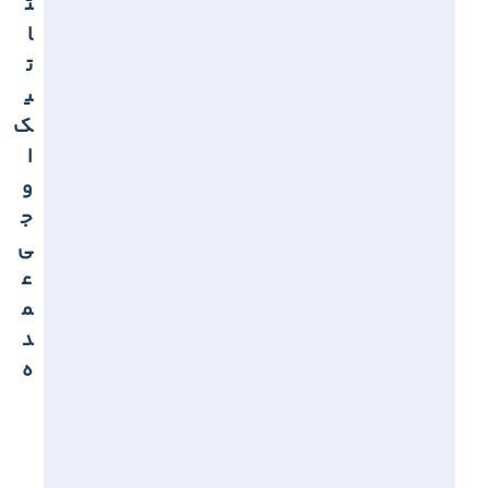
ت
ا
ت
ی
ک
ا
و
ج
ی
ع
م
د
ه