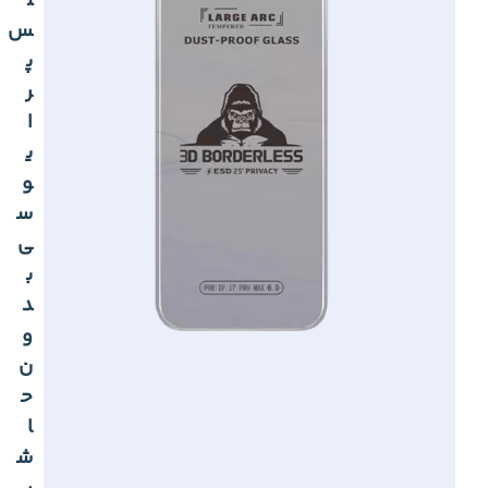
ل
س
پ
ر
ا
ی
و
س
ی
ب
د
و
ن
ح
ا
ش