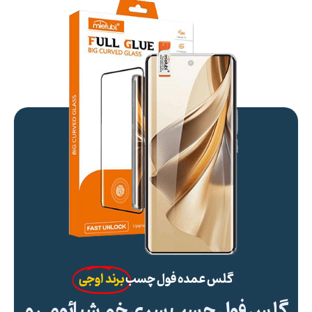
گلس عمده فول چسب
برند اوجی
گلس فول چسب سری خم شیائومی و