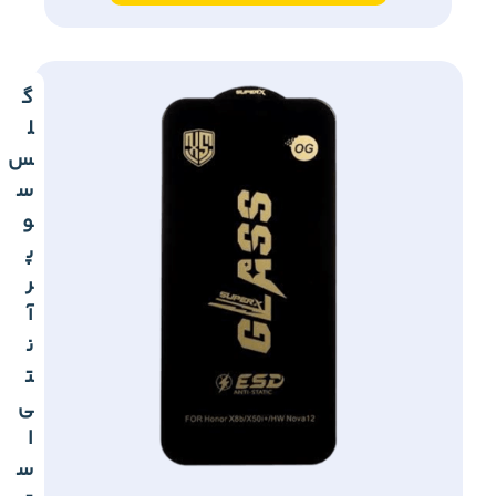
گ
ل
س
س
و
پ
ر
آ
ن
ت
ی
ا
س