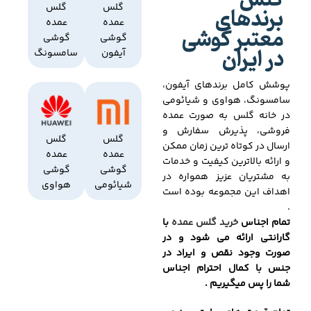
گلس
برندهای
گلس
گلس
عمده
عمده
معتبر گوشی
گوشی
گوشی
در ایران
آیفون
سامسونگ
پوشش کامل برندهای آیفون،
سامسونگ، هواوی و شیائومی
در خانه گلس به صورت عمده
فروشی، پذیرش سفارش و
گلس
گلس
ارسال در کوتاه ترین زمان ممکن
عمده
عمده
و ارائه بالاترین کیفیت و خدمات
گوشی
گوشی
به مشتریان عزیز همواره در
شیائومی
هواوی
اهداف این مجموعه بوده است
.
تمام اجناس
خرید گلس عمده
با
گارانتی ارائه می شود و در
صورت وجود نقص و ایراد در
جنس با کمال احترام اجناس
شما را پس میگیریم .