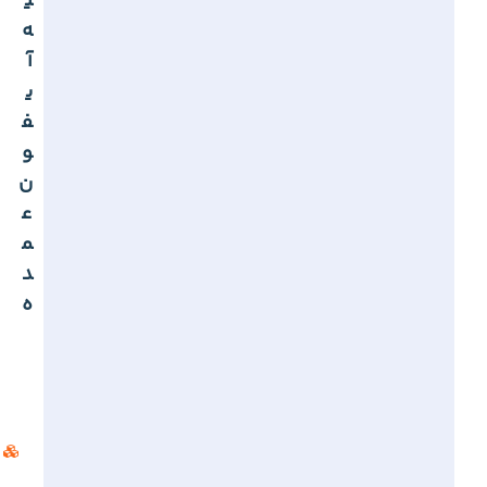
ی
ه
آ
ی
ف
و
ن
ع
م
د
ه