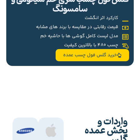
سامسونگ
کارکرد اثر انگشت
قیمت رقابتی در مقایسه با برند های مشابه
مدل لیست کامل گوشی ها با حاشیه خم
چسب 480 با بالاترین کیفیت
خرید گلس فول چسب عمده
واردات و
پخش عمده