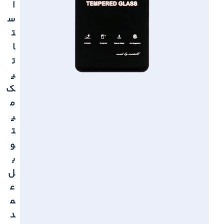
ا
س
ت
ا
ت
ی
ک
م
ی
ت
و
ب
ل
ع
م
د