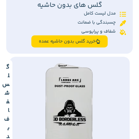
گلس های بدون حاشیه
مدل لیست کامل
چسبندگی با ضمانت
شفاف و پرایوسی
خرید گلس بدون حاشیه عمده
گ
ل
س
ش
ف
ا
ف
ب
د