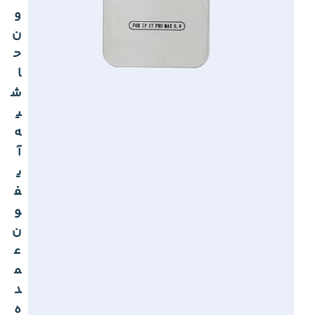
و
ن
ح
ا
ش
ی
ه
آ
ی
ف
و
ن
ع
م
د
ه