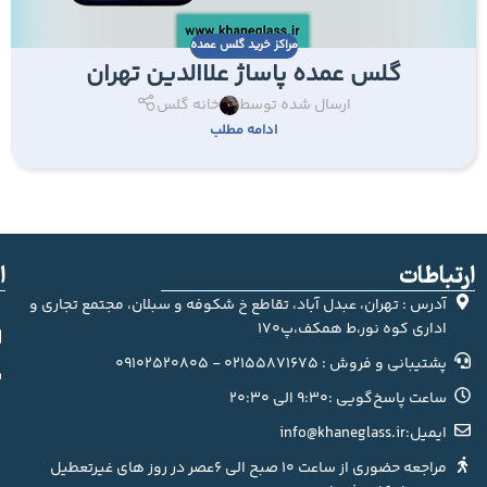
مراکز خرید گلس عمده
گلس عمده پاساژ علاالدین تهران
ارسال شده توسط
خانه گلس
ادامه مطلب
ارتباطات
ا
آدرس : تهران، عبدل آباد، تقاطع خ شکوفه و سبلان، مجتمع تجاری و
اداری کوه نور،ط همکف،پ170
پشتیبانی و فروش : 02155871675 - 09102520805
ساعت پاسخ‌گویی :9:30 الی 20:30
ایمیل:info@khaneglass.ir
مراجعه حضوری از ساعت 10 صبح الی 6عصر در روز های غیرتعطیل