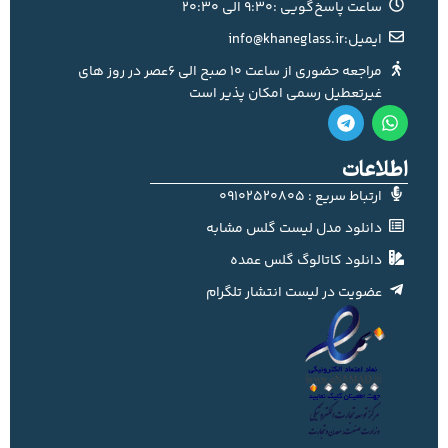
ساعت پاسخ‌گویی :9:30 الی 20:30
ایمیل:info@khaneglass.ir
مراجعه حضوری از ساعت 10 صبح الی 6عصر در روز های
غیرتعطیل رسمی امکان پذیر است
اطلاعات
ارتباط سریع : 09102520805
دانلود مدل لیست گلس مشابه
دانلود کاتالوگ گلس عمده
عضویت در لیست انتشار تلگرام