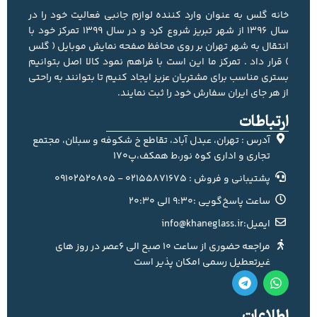
خانه گلس به عنوان وارد کننده لوازم جانبی فعالیت خود را در
سال 1396 از شهر تبریز شروع کرد و در سال 1399 تمرکز خود با
انتقال به شهر تهران بر روی محافظ صفحه نمایش موبایل ( گلس
) قرار داد . تمرکز ما این است با فراهم نمود کالا اصل بتوانیم
بستری مناسب برای مشتریان عزیز ایجاد کنیم تا بتوانند به راحتی
از هر جای ایران سفارش خود را ثبت نمایند.
ارتباطات
آدرس : تهران، عبدل آباد، تقاطع خ شکوفه و سبلان، مجتمع
تجاری و اداری کوه نور،ط همکف،پ170
پشتیبانی و فروش : 02155871675 - 09102520805
ساعت پاسخ‌گویی :9:30 الی 20:30
ایمیل:info@khaneglass.ir
مراجعه حضوری از ساعت 10 صبح الی 6عصر در روز های
غیرتعطیل رسمی امکان پذیر است