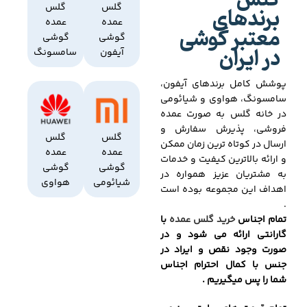
گلس
برندهای
گلس
گلس
عمده
عمده
معتبر گوشی
گوشی
گوشی
در ایران
آیفون
سامسونگ
پوشش کامل برندهای آیفون،
سامسونگ، هواوی و شیائومی
در خانه گلس به صورت عمده
فروشی، پذیرش سفارش و
گلس
گلس
ارسال در کوتاه ترین زمان ممکن
عمده
عمده
و ارائه بالاترین کیفیت و خدمات
گوشی
گوشی
به مشتریان عزیز همواره در
شیائومی
هواوی
اهداف این مجموعه بوده است
.
تمام اجناس
خرید گلس عمده
با
گارانتی ارائه می شود و در
صورت وجود نقص و ایراد در
جنس با کمال احترام اجناس
شما را پس میگیریم .