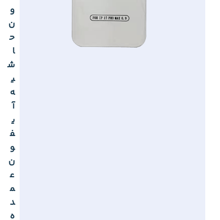
و
ن
ح
ا
ش
ی
ه
آ
ی
ف
و
ن
ع
م
د
ه