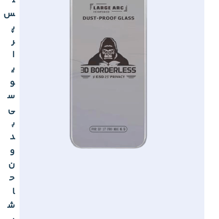
ل
س
پ
ر
ا
ی
و
س
ی
ب
د
و
ن
ح
ا
ش