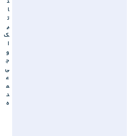
ت
ا
ت
ی
ک
ا
و
ج
ی
ع
م
د
ه