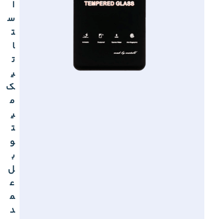
ا
س
ت
ا
ت
ی
ک
م
ی
ت
و
ب
ل
ع
م
د