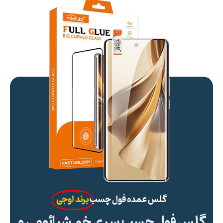
گلس عمده فول چسب
برند اوجی
گلس فول چسب سری خم شیائومی و