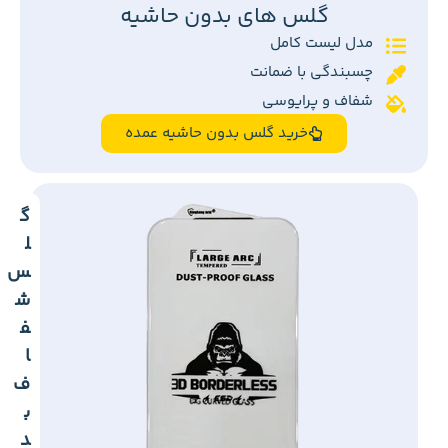
گلس های بدون حاشیه
مدل لیست کامل
چسبندگی با ضمانت
شفاف و پرایوسی
خرید گلس بدون حاشیه عمده
گ
ل
س
ش
ف
ا
ف
ب
د