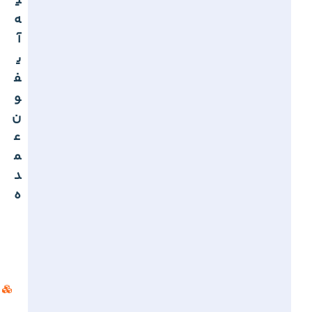
ی
ه
آ
ی
ف
و
ن
ع
م
د
ه