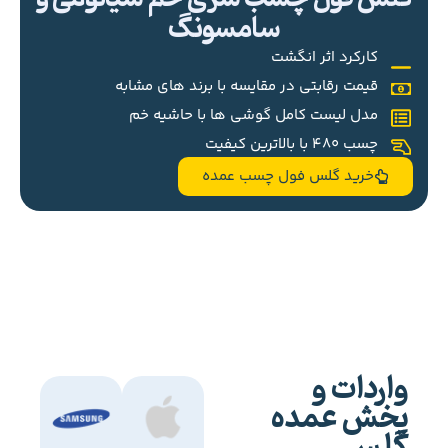
سامسونگ
کارکرد اثر انگشت
قیمت رقابتی در مقایسه با برند های مشابه
مدل لیست کامل گوشی ها با حاشیه خم
چسب 480 با بالاترین کیفیت
خرید گلس فول چسب عمده
واردات و
پخش عمده