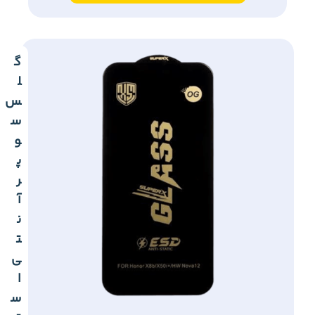
گ
ل
س
س
و
پ
ر
آ
ن
ت
ی
ا
س