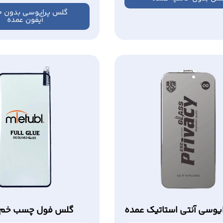
گلس پرایوسی بدون ح
آیفون عمده
یوسی آنتی استاتیک عمده
گلس فول چسب خم 