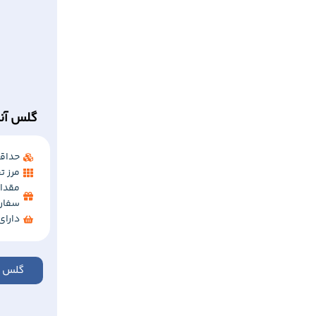
گلس آنت
حداقل 
مرز تخفی
مقدار
سفار
دارا
گلس آ