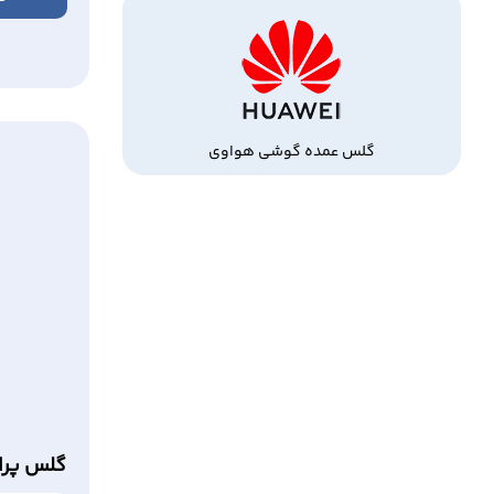
گلس عمده گوشی هواوی
گلس پرا