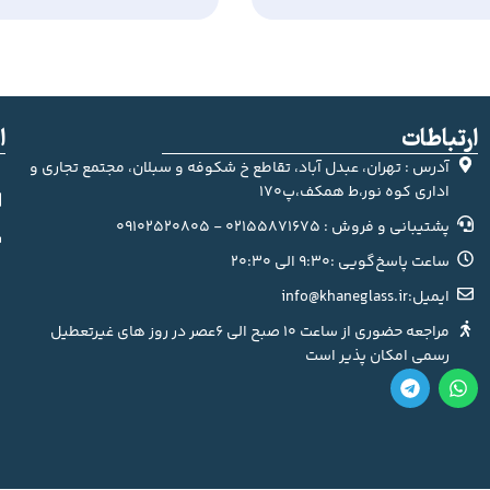
ارتباطات
ا
آدرس : تهران، عبدل آباد، تقاطع خ شکوفه و سبلان، مجتمع تجاری و
اداری کوه نور،ط همکف،پ170
پشتیبانی و فروش : 02155871675 - 09102520805
ساعت پاسخ‌گویی :9:30 الی 20:30
ایمیل:info@khaneglass.ir
مراجعه حضوری از ساعت 10 صبح الی 6عصر در روز های غیرتعطیل
رسمی امکان پذیر است