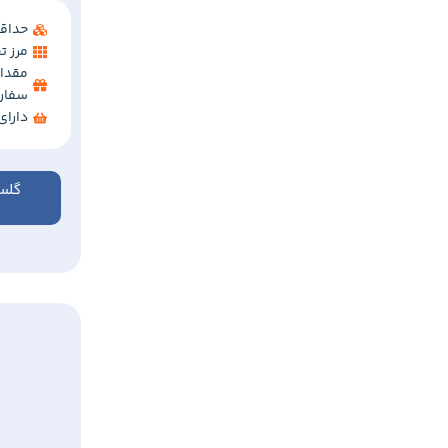
حداقل 
مرز تخفی
مقدار
سفار
دارا
گلس