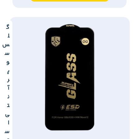
گ
ل
س
س
و
پ
ر
آ
ن
ت
ی
ا
س