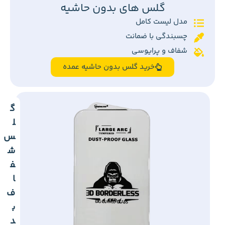
گلس های بدون حاشیه
مدل لیست کامل
چسبندگی با ضمانت
شفاف و پرایوسی
خرید گلس بدون حاشیه عمده
گ
ل
س
ش
ف
ا
ف
ب
د