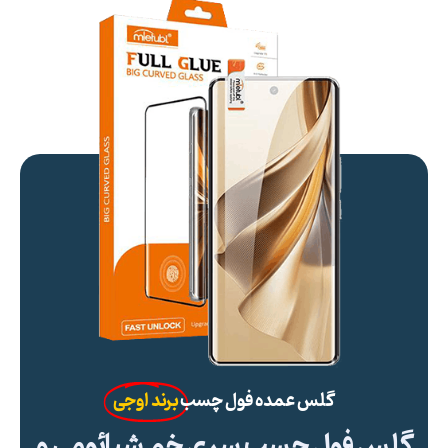
گلس عمده فول چسب
برند اوجی
گلس فول چسب سری خم شیائومی و