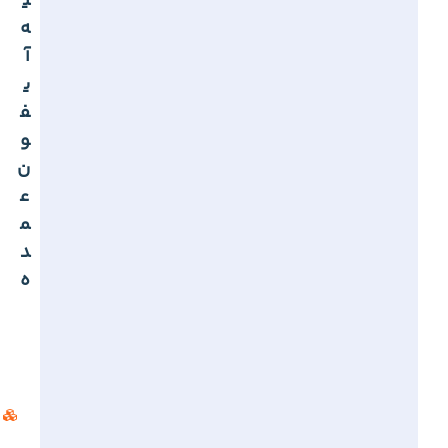
ی
ه
آ
ی
ف
و
ن
ع
م
د
ه