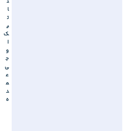
ت
ا
ت
ی
ک
ا
و
ج
ی
ع
م
د
ه