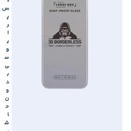
ل
س
پ
ر
ا
ی
و
س
ی
ب
د
و
ن
ح
ا
ش