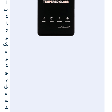
ا
س
ت
ا
ت
ی
ک
م
ی
ت
و
ب
ل
ع
م
د