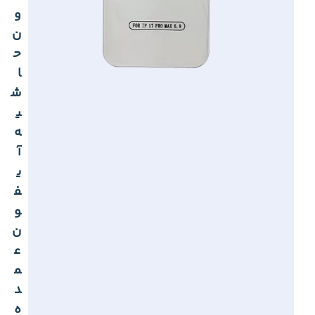
و
ن
ح
ا
ش
ی
ه
آ
ی
ف
و
ن
ع
م
د
ه