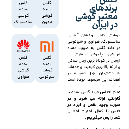
گلس
برندهای
گلس
گلس
عمده
عمده
معتبر گوشی
گوشی
گوشی
در ایران
آیفون
سامسونگ
پوشش کامل برندهای آیفون،
سامسونگ، هواوی و شیائومی
در خانه گلس به صورت عمده
فروشی، پذیرش سفارش و
گلس
گلس
ارسال در کوتاه ترین زمان ممکن
عمده
عمده
و ارائه بالاترین کیفیت و خدمات
گوشی
گوشی
به مشتریان عزیز همواره در
شیائومی
هواوی
اهداف این مجموعه بوده است
.
تمام اجناس
خرید گلس عمده
با
گارانتی ارائه می شود و در
صورت وجود نقص و ایراد در
جنس با کمال احترام اجناس
شما را پس میگیریم .