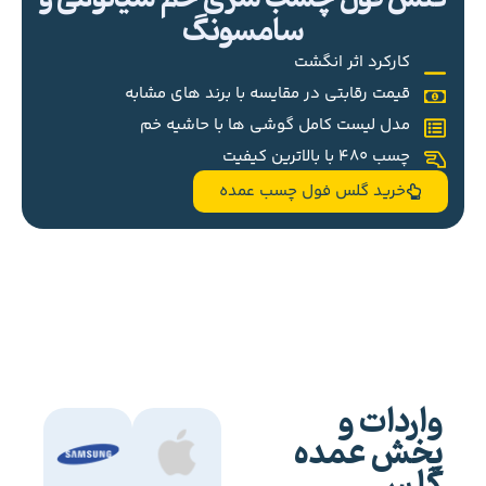
سامسونگ
کارکرد اثر انگشت
قیمت رقابتی در مقایسه با برند های مشابه
مدل لیست کامل گوشی ها با حاشیه خم
چسب 480 با بالاترین کیفیت
خرید گلس فول چسب عمده
واردات و
پخش عمده