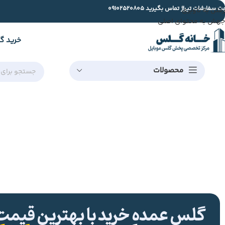
ت سفارشات تیراژ تماس بگیرید
09102520805
رفتن به ناوبری
جهش به محتوای اصلی
خرید گ
محصولات
گلس عمده خرید با بهترین قیمت