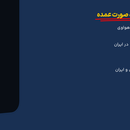
 صورت عمده
هواوی
ر ایران
و ایران