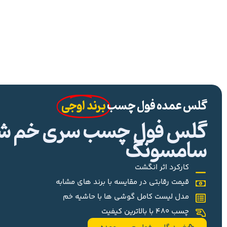
گلس عمده فول چسب
برند اوجی
گلس فول چسب سری خم شیا
سامسونگ
کارکرد اثر انگشت
قیمت رقابتی در مقایسه با برند های مشابه
مدل لیست کامل گوشی ها با حاشیه خم
چسب 480 با بالاترین کیفیت