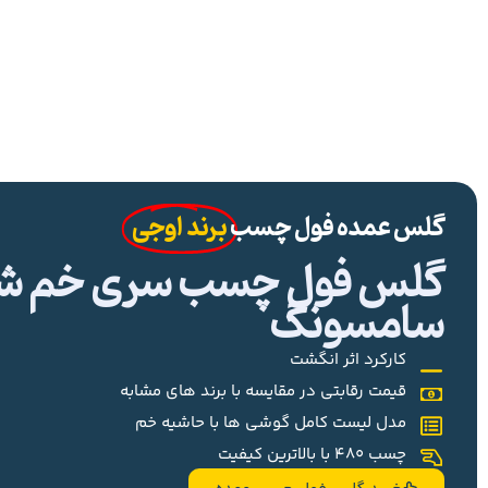
گلس عمده فول چسب
برند اوجی
گلس فول چسب سری خم شیا
سامسونگ
کارکرد اثر انگشت
قیمت رقابتی در مقایسه با برند های مشابه
مدل لیست کامل گوشی ها با حاشیه خم
چسب 480 با بالاترین کیفیت