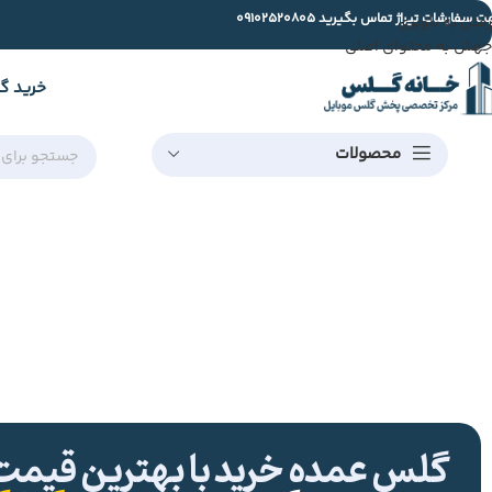
ت سفارشات تیراژ تماس بگیرید
09102520805
رفتن به ناوبری
جهش به محتوای اصلی
خرید گ
محصولات
گلس عمده خرید با بهترین قیمت