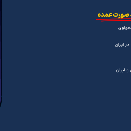
 صورت عمده
هواوی
ر ایران
و ایران