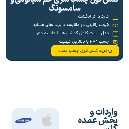
سامسونگ
کارکرد اثر انگشت
قیمت رقابتی در مقایسه با برند های مشابه
مدل لیست کامل گوشی ها با حاشیه خم
چسب 480 با بالاترین کیفیت
خرید گلس فول چسب عمده
واردات و
پخش عمده