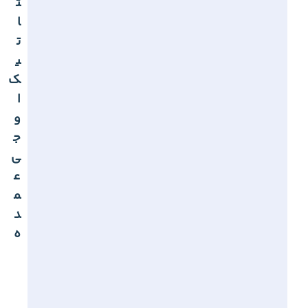
ت
ا
ت
ی
ک
ا
و
ج
ی
ع
م
د
ه