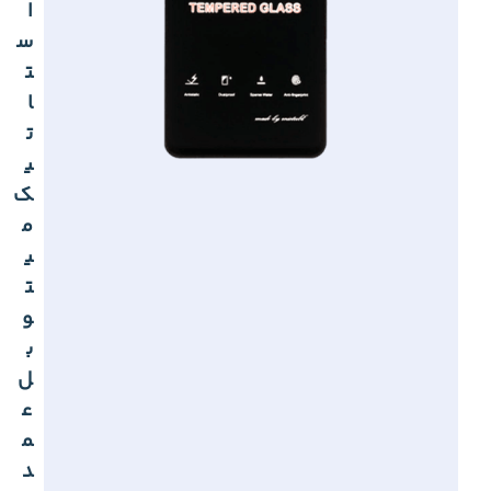
ا
س
ت
ا
ت
ی
ک
م
ی
ت
و
ب
ل
ع
م
د