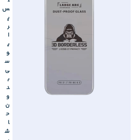
ل
س
پ
ر
ا
ی
و
س
ی
ب
د
و
ن
ح
ا
ش