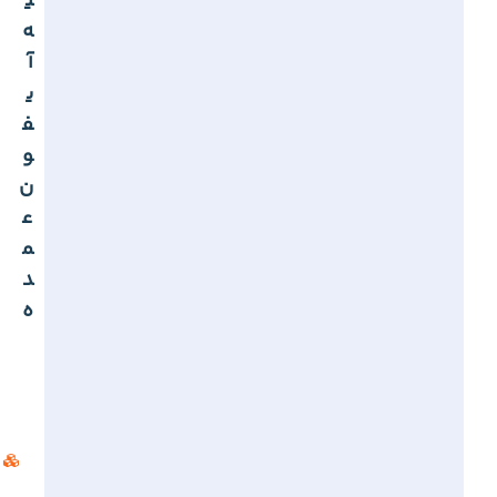
ی
ه
آ
ی
ف
و
ن
ع
م
د
ه