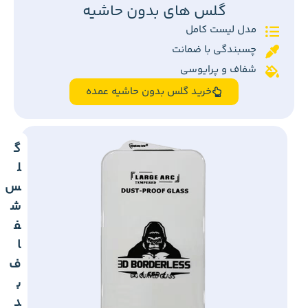
گلس های بدون حاشیه
مدل لیست کامل
چسبندگی با ضمانت
شفاف و پرایوسی
خرید گلس بدون حاشیه عمده
گ
ل
س
ش
ف
ا
ف
ب
د