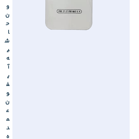
و
ن
ح
ا
ش
ی
ه
آ
ی
ف
و
ن
ع
م
د
ه