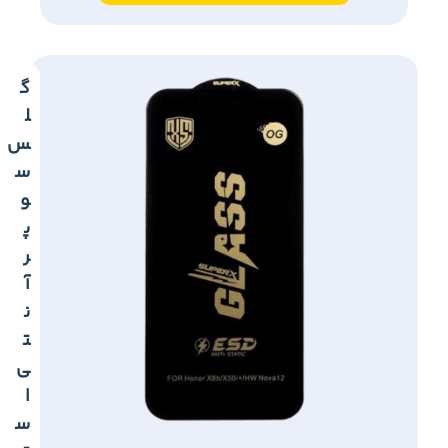
گ
ل
س
س
و
پ
ر
آ
ن
ت
ی
ا
س