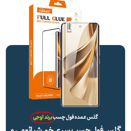
گلس عمده فول چسب
برند اوجی
گلس فول چسب سری خم شیائومی و