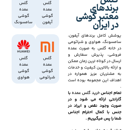
گلس
برندهای
گلس
گلس
عمده
عمده
معتبر گوشی
گوشی
گوشی
در ایران
آیفون
سامسونگ
پوشش کامل برندهای آیفون،
سامسونگ، هواوی و شیائومی
در خانه گلس به صورت عمده
فروشی، پذیرش سفارش و
گلس
گلس
ارسال در کوتاه ترین زمان ممکن
عمده
عمده
و ارائه بالاترین کیفیت و خدمات
گوشی
گوشی
به مشتریان عزیز همواره در
شیائومی
هواوی
اهداف این مجموعه بوده است
.
تمام اجناس
خرید گلس عمده
با
گارانتی ارائه می شود و در
صورت وجود نقص و ایراد در
جنس با کمال احترام اجناس
شما را پس میگیریم .