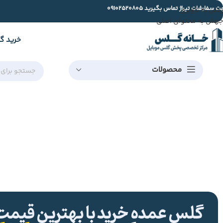
ت سفارشات تیراژ تماس بگیرید
09102520805
رفتن به ناوبری
جهش به محتوای اصلی
خرید گ
محصولات
گلس عمده خرید با بهترین قیمت