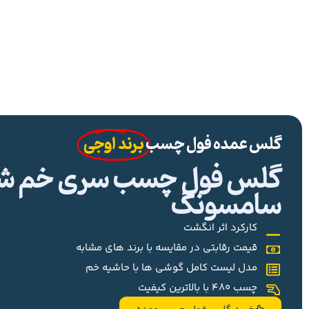
گلس عمده فول چسب
برند اوجی
گلس فول چسب سری خم شیا
سامسونگ
کارکرد اثر انگشت
قیمت رقابتی در مقایسه با برند های مشابه
مدل لیست کامل گوشی ها با حاشیه خم
چسب 480 با بالاترین کیفیت