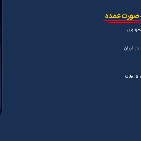
 صورت عمده
هواوی
ر ایران
و ایران