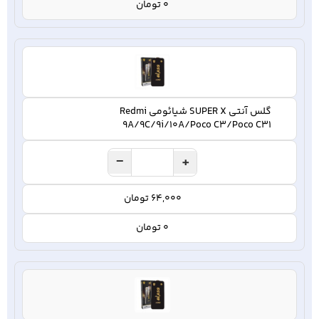
0 تومان
گلس آنتی SUPER X شیائومی Redmi
9A/9C/9i/10A/Poco C3/Poco C31
−
+
64,000 تومان
0 تومان