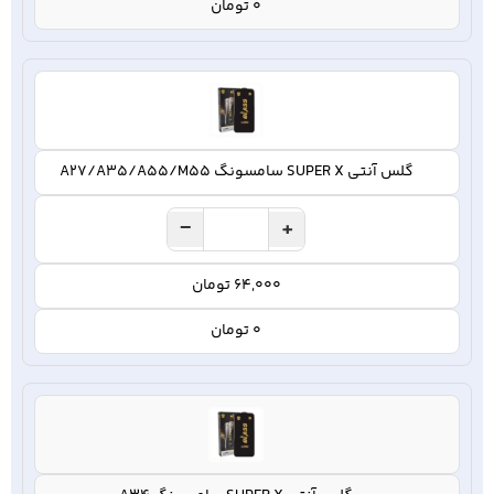
0 تومان
گلس آنتی SUPER X سامسونگ A27/A35/A55/M55
−
+
64,000 تومان
0 تومان