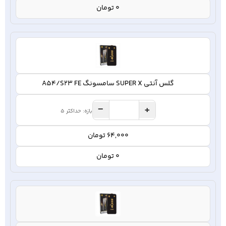
0 تومان
گلس آنتی SUPER X سامسونگ A54/S23 FE
−
+
بازه: حداکثر 5
64,000 تومان
0 تومان