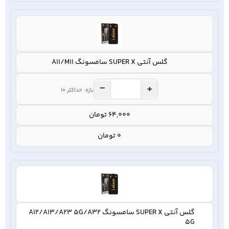
گلس آنتی SUPER X سامسونگ A11/M11
−
+
بازه: حداکثر 10
64,000 تومان
0 تومان
گلس آنتی SUPER X سامسونگ A12/A13/A23 5G/A32
5G