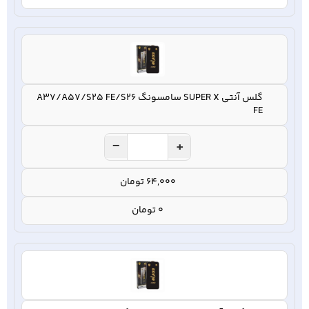
گلس آنتی SUPER X سامسونگ A37/A57/S25 FE/S26
FE
−
+
64,000 تومان
0 تومان