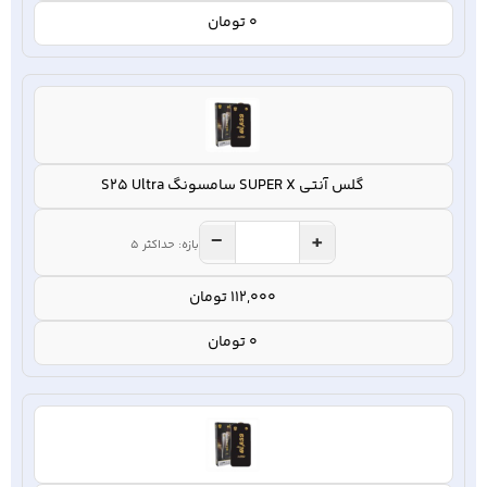
0 تومان
گلس آنتی SUPER X سامسونگ S25 Ultra
−
+
بازه: حداکثر 5
112,000 تومان
0 تومان