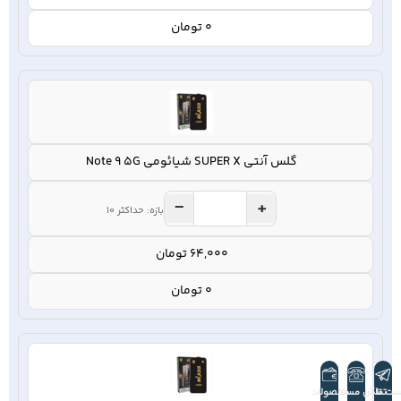
0 تومان
گلس آنتی SUPER X شیائومی Note 9 5G
−
+
بازه: حداکثر 10
64,000 تومان
0 تومان
ست تلگرام
تماس مستقیم
محصولات