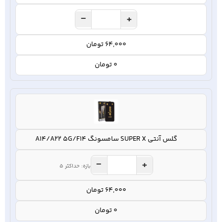
−
+
64,000 تومان
0 تومان
گلس آنتی SUPER X سامسونگ A14/A22 5G/F14
−
+
بازه: حداکثر 5
64,000 تومان
0 تومان