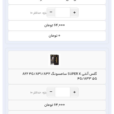
−
+
بازه: حداکثر 10
64,000 تومان
0 تومان
گلس آنتی SUPER X سامسونگ A22 4G/A31/A32
4G/A33 5G
−
+
بازه: حداکثر 10
64,000 تومان