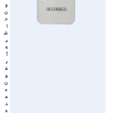
و
ن
ح
ا
ش
ی
ه
آ
ی
ف
و
ن
ع
م
د
ه