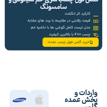
سامسونگ
کارکرد اثر انگشت
قیمت رقابتی در مقایسه با برند های مشابه
مدل لیست کامل گوشی ها با حاشیه خم
چسب 480 با بالاترین کیفیت
خرید گلس فول چسب عمده
واردات و
پخش عمده