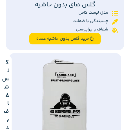
گلس های بدون حاشیه
مدل لیست کامل
چسبندگی با ضمانت
شفاف و پرایوسی
خرید گلس بدون حاشیه عمده
گ
ل
س
ش
ف
ا
ف
ب
د