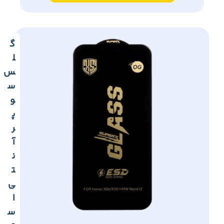
گ
ل
س
س
و
پ
ر
آ
ن
ت
ی
ا
س