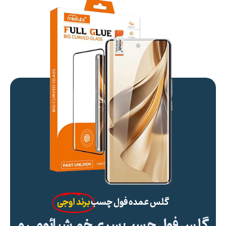
گلس عمده فول چسب
برند اوجی
گلس فول چسب سری خم شیائومی و