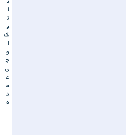
ت
ا
ت
ی
ک
ا
و
ج
ی
ع
م
د
ه