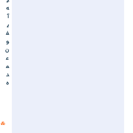
ی
ه
آ
ی
ف
و
ن
ع
م
د
ه