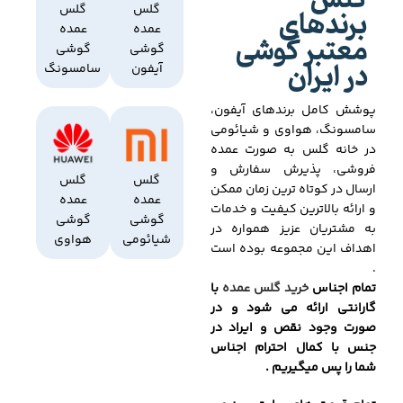
گلس
برندهای
گلس
گلس
عمده
عمده
معتبر گوشی
گوشی
گوشی
در ایران
آیفون
سامسونگ
پوشش کامل برندهای آیفون،
سامسونگ، هواوی و شیائومی
در خانه گلس به صورت عمده
فروشی، پذیرش سفارش و
گلس
گلس
ارسال در کوتاه ترین زمان ممکن
عمده
عمده
و ارائه بالاترین کیفیت و خدمات
گوشی
گوشی
به مشتریان عزیز همواره در
شیائومی
هواوی
اهداف این مجموعه بوده است
.
تمام اجناس
خرید گلس عمده
با
گارانتی ارائه می شود و در
صورت وجود نقص و ایراد در
جنس با کمال احترام اجناس
شما را پس میگیریم .