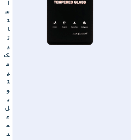
ا
س
ت
ا
ت
ی
ک
م
ی
ت
و
ب
ل
ع
م
د