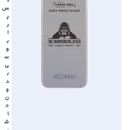
ل
س
پ
ر
ا
ی
و
س
ی
ب
د
و
ن
ح
ا
ش