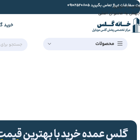
ت سفارشات تیراژ تماس بگیرید
09102520805
رفتن به ناوبری
جهش به محتوای اصلی
خرید گ
محصولات
گلس عمده خرید با بهترین قیمت