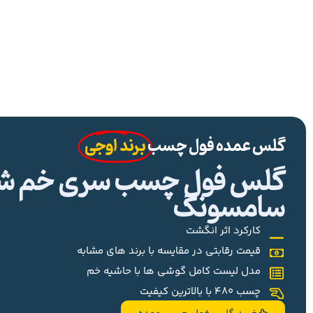
گلس عمده فول چسب
برند اوجی
گلس فول چسب سری خم شیا
سامسونگ
کارکرد اثر انگشت
قیمت رقابتی در مقایسه با برند های مشابه
مدل لیست کامل گوشی ها با حاشیه خم
چسب 480 با بالاترین کیفیت