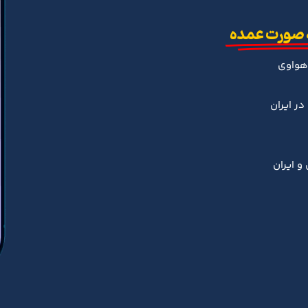
 صورت عمده
هواوی
ر ایران
و ایران