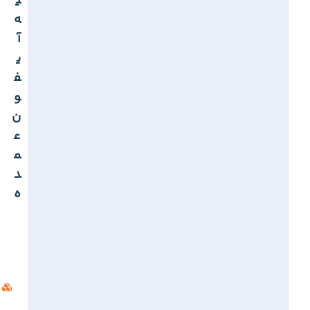
ی
ه
آ
ی
ف
و
ن
ع
م
د
ه