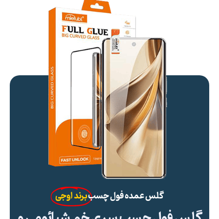
گلس عمده فول چسب
برند اوجی
گلس فول چسب سری خم شیائومی و