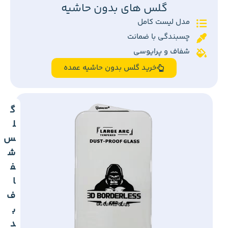
گلس های بدون حاشیه
مدل لیست کامل
چسبندگی با ضمانت
شفاف و پرایوسی
خرید گلس بدون حاشیه عمده
گ
ل
س
ش
ف
ا
ف
ب
د