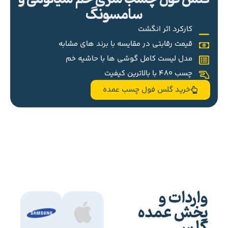
سامسونگ
کارکرد اثر انگشت
قیمت رقابتی در مقایسه با برند های مشابه
مدل لیست کامل گوشی ها با حاشیه خم
چسب 480 با بالاترین کیفیت
خرید گلس فول چسب عمده
واردات و
پخش عمده