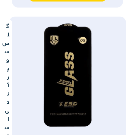
گ
ل
س
س
و
پ
ر
آ
ن
ت
ی
ا
س