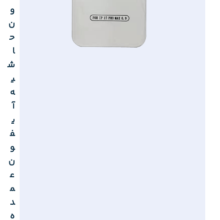
و
ن
ح
ا
ش
ی
ه
آ
ی
ف
و
ن
ع
م
د
ه