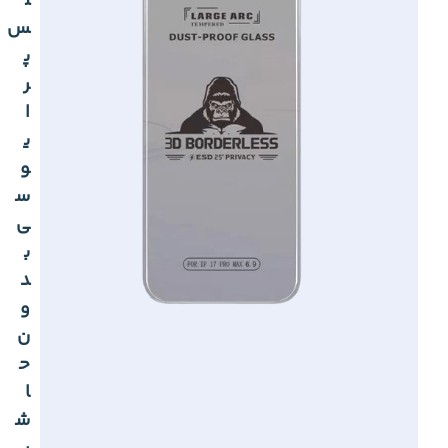
ل
س
پ
ر
ا
ی
و
س
ی
ب
د
و
ن
ح
ا
ش