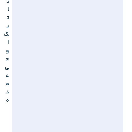
ت
ا
ت
ی
ک
ا
و
ج
ی
ع
م
د
ه