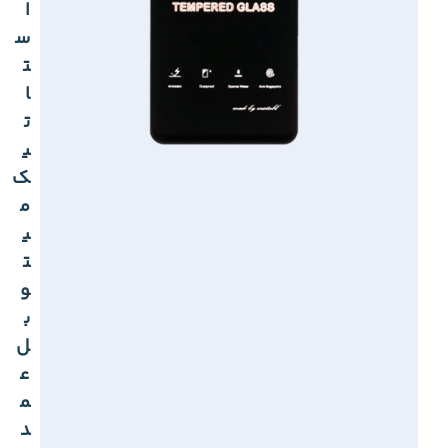
ا
س
ت
ا
ت
ی
ک
م
ی
ت
و
ب
ل
ع
م
د