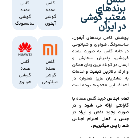
گلس
برندهای
گلس
گلس
عمده
عمده
معتبر گوشی
گوشی
گوشی
در ایران
آیفون
سامسونگ
پوشش کامل برندهای آیفون،
سامسونگ، هواوی و شیائومی
در خانه گلس به صورت عمده
فروشی، پذیرش سفارش و
گلس
گلس
ارسال در کوتاه ترین زمان ممکن
عمده
عمده
و ارائه بالاترین کیفیت و خدمات
گوشی
گوشی
به مشتریان عزیز همواره در
شیائومی
هواوی
اهداف این مجموعه بوده است
.
تمام اجناس
خرید گلس عمده
با
گارانتی ارائه می شود و در
صورت وجود نقص و ایراد در
جنس با کمال احترام اجناس
شما را پس میگیریم .