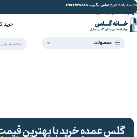
ت سفارشات تیراژ تماس بگیرید
09102520805
رفتن به ناوبری
جهش به محتوای اصلی
خرید گ
محصولات
گلس عمده خرید با بهترین قیمت