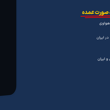
 صورت عمده
هواوی
ر ایران
و ایران