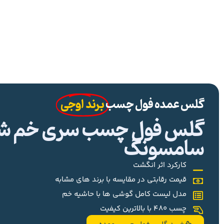
گلس عمده فول چسب
برند اوجی
گلس فول چسب سری خم شیا
سامسونگ
کارکرد اثر انگشت
قیمت رقابتی در مقایسه با برند های مشابه
مدل لیست کامل گوشی ها با حاشیه خم
چسب 480 با بالاترین کیفیت