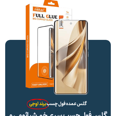
گلس عمده فول چسب
برند اوجی
گلس فول چسب سری خم شیائومی و