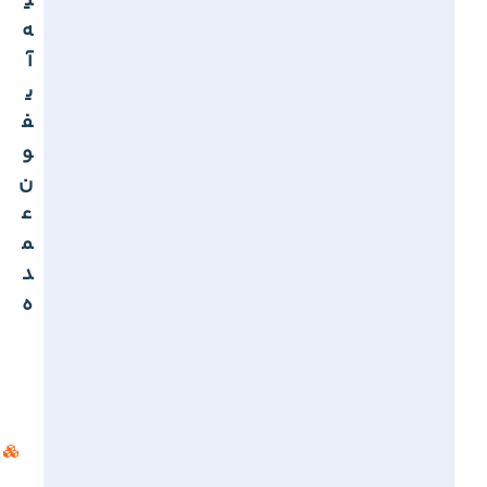
ی
ه
آ
ی
ف
و
ن
ع
م
د
ه