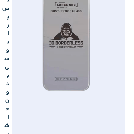
ل
س
پ
ر
ا
ی
و
س
ی
ب
د
و
ن
ح
ا
ش