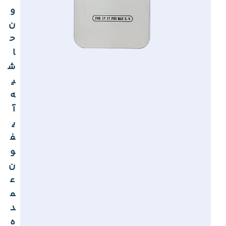
و
ن
ح
ا
ش
ی
ه
آ
ی
ف
و
ن
ع
م
د
ه