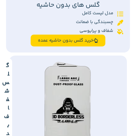
گلس های بدون حاشیه
مدل لیست کامل
چسبندگی با ضمانت
شفاف و پرایوسی
خرید گلس بدون حاشیه عمده
گ
ل
س
ش
ف
ا
ف
ب
د