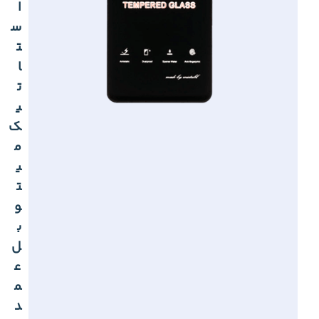
ا
س
ت
ا
ت
ی
ک
م
ی
ت
و
ب
ل
ع
م
د