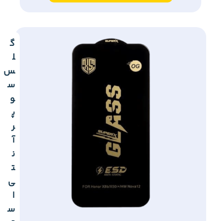
گ
ل
س
س
و
پ
ر
آ
ن
ت
ی
ا
س