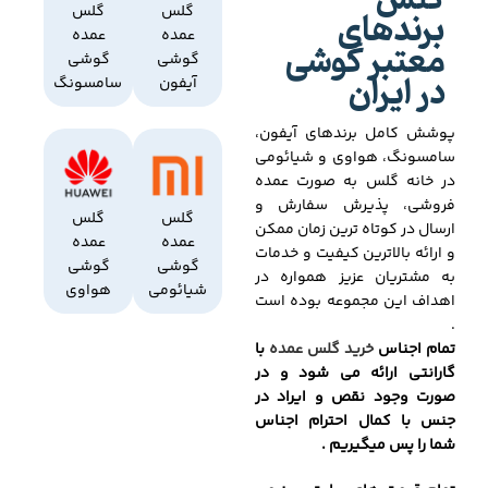
گلس
برندهای
گلس
گلس
عمده
عمده
معتبر گوشی
گوشی
گوشی
در ایران
آیفون
سامسونگ
پوشش کامل برندهای آیفون،
سامسونگ، هواوی و شیائومی
در خانه گلس به صورت عمده
فروشی، پذیرش سفارش و
گلس
گلس
ارسال در کوتاه ترین زمان ممکن
عمده
عمده
و ارائه بالاترین کیفیت و خدمات
گوشی
گوشی
به مشتریان عزیز همواره در
شیائومی
هواوی
اهداف این مجموعه بوده است
.
تمام اجناس
خرید گلس عمده
با
گارانتی ارائه می شود و در
صورت وجود نقص و ایراد در
جنس با کمال احترام اجناس
شما را پس میگیریم .