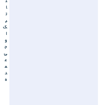
ت
ا
ت
ی
ک
ا
و
ج
ی
ع
م
د
ه