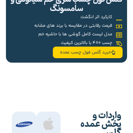
سامسونگ
کارکرد اثر انگشت
قیمت رقابتی در مقایسه با برند های مشابه
مدل لیست کامل گوشی ها با حاشیه خم
چسب 480 با بالاترین کیفیت
خرید گلس فول چسب عمده
واردات و
پخش عمده