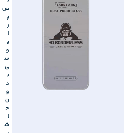
ل
س
پ
ر
ا
ی
و
س
ی
ب
د
و
ن
ح
ا
ش