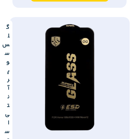
گ
ل
س
س
و
پ
ر
آ
ن
ت
ی
ا
س