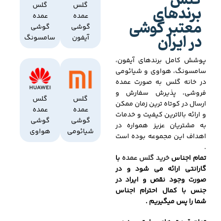
گلس
برندهای
گلس
گلس
عمده
عمده
معتبر گوشی
گوشی
گوشی
در ایران
آیفون
سامسونگ
پوشش کامل برندهای آیفون،
سامسونگ، هواوی و شیائومی
در خانه گلس به صورت عمده
فروشی، پذیرش سفارش و
گلس
گلس
ارسال در کوتاه ترین زمان ممکن
عمده
عمده
و ارائه بالاترین کیفیت و خدمات
گوشی
گوشی
به مشتریان عزیز همواره در
شیائومی
هواوی
اهداف این مجموعه بوده است
.
تمام اجناس
خرید گلس عمده
با
گارانتی ارائه می شود و در
صورت وجود نقص و ایراد در
جنس با کمال احترام اجناس
شما را پس میگیریم .