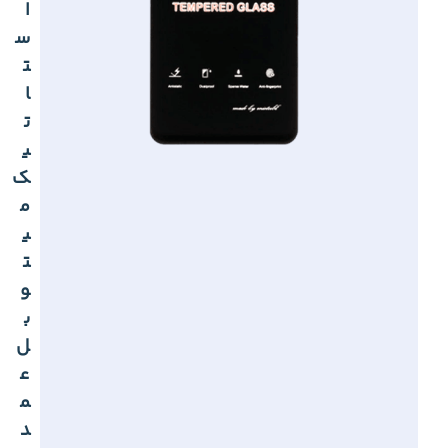
ا
س
ت
ا
ت
ی
ک
م
ی
ت
و
ب
ل
ع
م
د