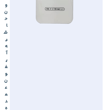
و
ن
ح
ا
ش
ی
ه
آ
ی
ف
و
ن
ع
م
د
ه