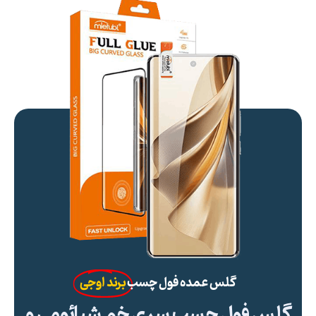
گلس عمده فول چسب
برند اوجی
گلس فول چسب سری خم شیائومی و