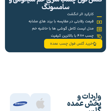
سامسونگ
کارکرد اثر انگشت
قیمت رقابتی در مقایسه با برند های مشابه
مدل لیست کامل گوشی ها با حاشیه خم
چسب 480 با بالاترین کیفیت
خرید گلس فول چسب عمده
واردات و
پخش عمده