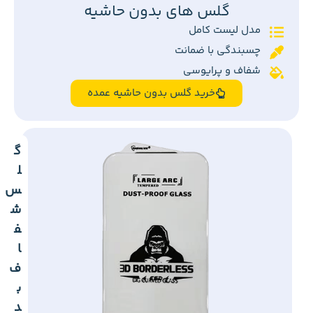
گلس های بدون حاشیه
مدل لیست کامل
چسبندگی با ضمانت
شفاف و پرایوسی
خرید گلس بدون حاشیه عمده
گ
ل
س
ش
ف
ا
ف
ب
د