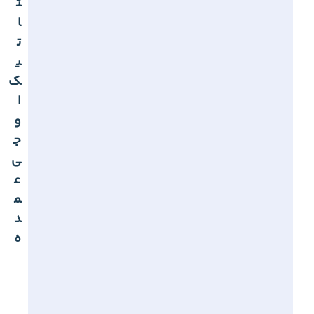
ت
ا
ت
ی
ک
ا
و
ج
ی
ع
م
د
ه