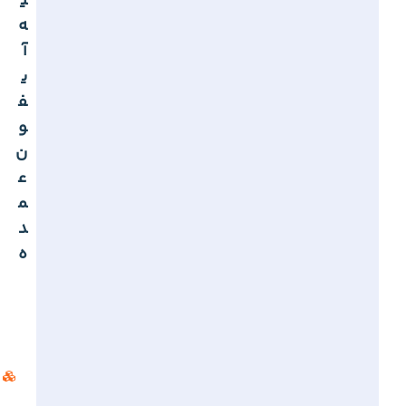
ی
ه
آ
ی
ف
و
ن
ع
م
د
ه