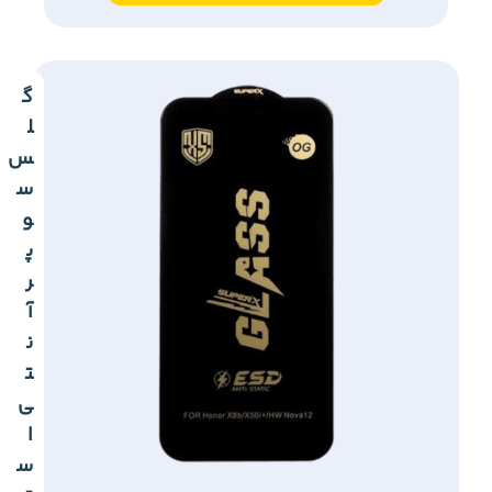
گ
ل
س
س
و
پ
ر
آ
ن
ت
ی
ا
س