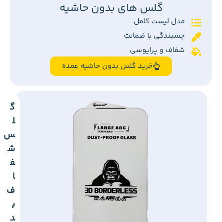
گلس های بدون حاشیه
مدل لیست کامل
چسبندگی با ضمانت
شفاف و پرایوسی
خرید گلس بدون حاشیه عمده
گ
ل
س
ش
ف
ا
ف
ب
د