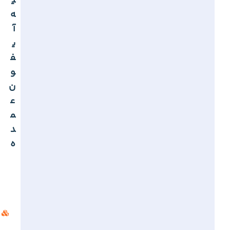
ی
ه
آ
ی
ف
و
ن
ع
م
د
ه