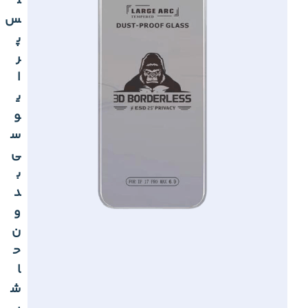
ل
س
پ
ر
ا
ی
و
س
ی
ب
د
و
ن
ح
ا
ش