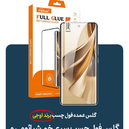
گلس عمده فول چسب
برند اوجی
گلس فول چسب سری خم شیائومی و