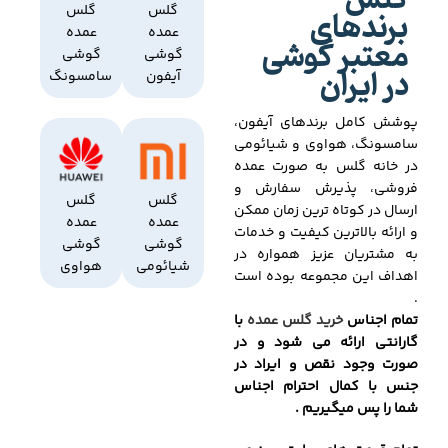
گلس
برندهای
گلس
گلس
عمده
عمده
معتبر گوشی
گوشی
گوشی
در ایران
آیفون
سامسونگ
پوشش کامل برندهای آیفون،
سامسونگ، هواوی و شیائومی
در خانه گلس به صورت عمده
فروشی، پذیرش سفارش و
گلس
گلس
ارسال در کوتاه ترین زمان ممکن
عمده
عمده
و ارائه بالاترین کیفیت و خدمات
گوشی
گوشی
به مشتریان عزیز همواره در
شیائومی
هواوی
اهداف این مجموعه بوده است
.
تمام اجناس
خرید گلس عمده
با
گارانتی ارائه می شود و در
صورت وجود نقص و ایراد در
جنس با کمال احترام اجناس
شما را پس میگیریم .