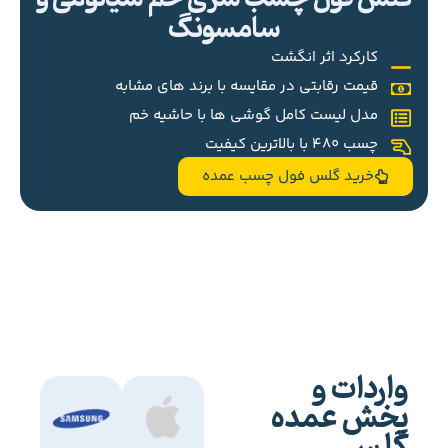
سامسونگ
کارکرد اثر انگشت
قیمت رقابتی در مقایسه با برند های مشابه
مدل لیست کامل گوشی ها با حاشیه خم
چسب 480 با بالاترین کیفیت
خرید گلس فول چسب عمده
واردات و
پخش عمده