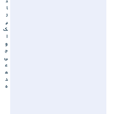
ت
ا
ت
ی
ک
ا
و
ج
ی
ع
م
د
ه