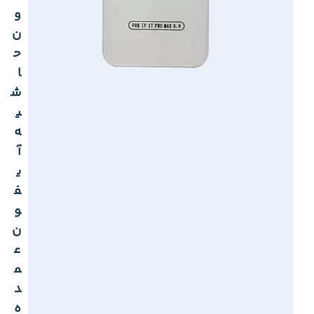
و
ن
ح
ا
ش
ی
ه
آ
ی
ف
و
ن
ع
م
د
ه