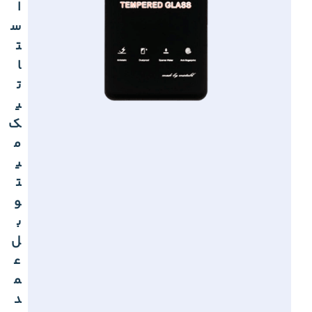
ا
س
ت
ا
ت
ی
ک
م
ی
ت
و
ب
ل
ع
م
د