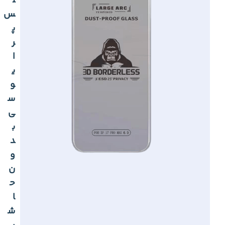
ل
س
پ
ر
ا
ی
و
س
ی
ب
د
و
ن
ح
ا
ش