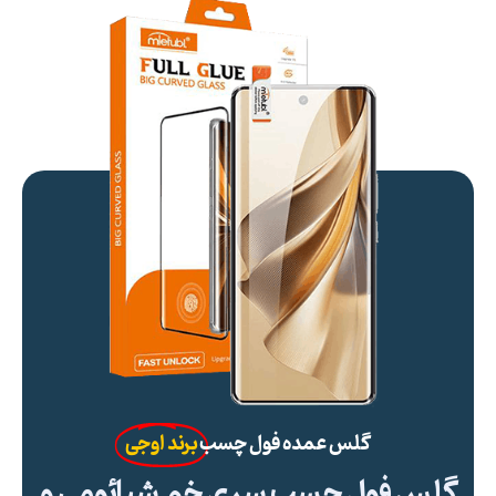
گلس عمده فول چسب
برند اوجی
گلس فول چسب سری خم شیائومی و