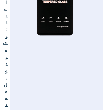
ا
س
ت
ا
ت
ی
ک
م
ی
ت
و
ب
ل
ع
م
د