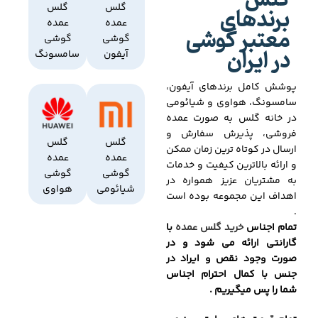
گلس
برندهای
گلس
گلس
عمده
عمده
معتبر گوشی
گوشی
گوشی
در ایران
آیفون
سامسونگ
پوشش کامل برندهای آیفون،
سامسونگ، هواوی و شیائومی
در خانه گلس به صورت عمده
فروشی، پذیرش سفارش و
گلس
گلس
ارسال در کوتاه ترین زمان ممکن
عمده
عمده
و ارائه بالاترین کیفیت و خدمات
گوشی
گوشی
به مشتریان عزیز همواره در
شیائومی
هواوی
اهداف این مجموعه بوده است
.
تمام اجناس
خرید گلس عمده
با
گارانتی ارائه می شود و در
صورت وجود نقص و ایراد در
جنس با کمال احترام اجناس
شما را پس میگیریم .