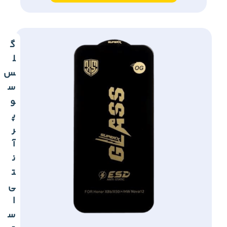
گ
ل
س
س
و
پ
ر
آ
ن
ت
ی
ا
س