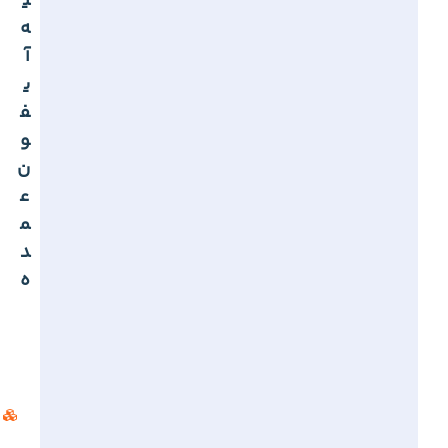
ی
ه
آ
ی
ف
و
ن
ع
م
د
ه