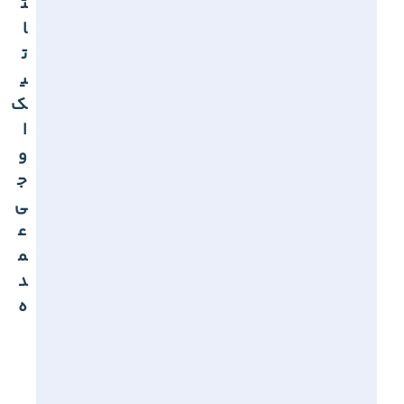
ت
ا
ت
ی
ک
ا
و
ج
ی
ع
م
د
ه