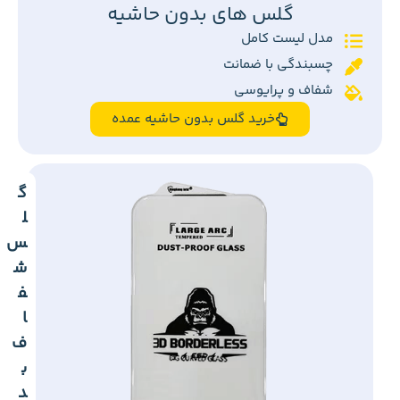
گلس های بدون حاشیه
مدل لیست کامل
چسبندگی با ضمانت
شفاف و پرایوسی
خرید گلس بدون حاشیه عمده
گ
ل
س
ش
ف
ا
ف
ب
د