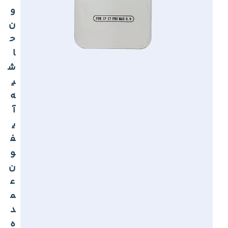
و
ن
ح
ا
ش
ی
ه
آ
ی
ف
و
ن
ع
م
د
ه