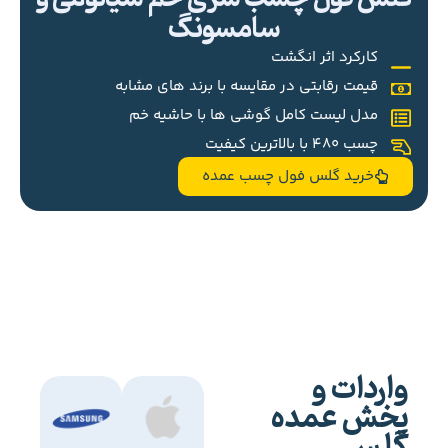
سامسونگ
کارکرد اثر انگشت
قیمت رقابتی در مقایسه با برند های مشابه
مدل لیست کامل گوشی ها با حاشیه خم
چسب 480 با بالاترین کیفیت
خرید گلس فول چسب عمده
واردات و
پخش عمده