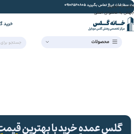
ت سفارشات تیراژ تماس بگیرید
09102520805
رفتن به ناوبری
جهش به محتوای اصلی
خرید گ
محصولات
گلس عمده خرید با بهترین قیمت