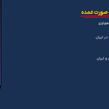
 صورت عمده
هواوی
ر ایران
و ایران