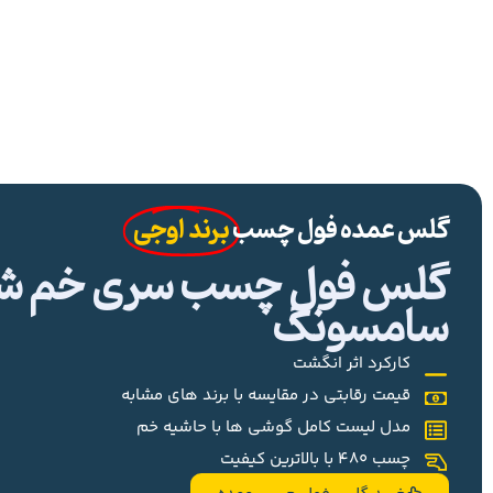
گلس عمده فول چسب
برند اوجی
گلس فول چسب سری خم شیا
سامسونگ
کارکرد اثر انگشت
قیمت رقابتی در مقایسه با برند های مشابه
مدل لیست کامل گوشی ها با حاشیه خم
چسب 480 با بالاترین کیفیت