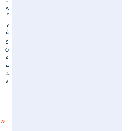
ی
ه
آ
ی
ف
و
ن
ع
م
د
ه