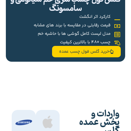
سامسونگ
کارکرد اثر انگشت
قیمت رقابتی در مقایسه با برند های مشابه
مدل لیست کامل گوشی ها با حاشیه خم
چسب 480 با بالاترین کیفیت
خرید گلس فول چسب عمده
واردات و
پخش عمده