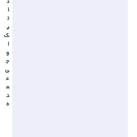
ت
ا
ت
ی
ک
ا
و
ج
ی
ع
م
د
ه