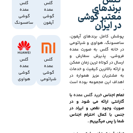
گلس
برندهای
گلس
گلس
عمده
عمده
معتبر گوشی
گوشی
گوشی
در ایران
آیفون
سامسونگ
پوشش کامل برندهای آیفون،
سامسونگ، هواوی و شیائومی
در خانه گلس به صورت عمده
فروشی، پذیرش سفارش و
گلس
گلس
ارسال در کوتاه ترین زمان ممکن
عمده
عمده
و ارائه بالاترین کیفیت و خدمات
گوشی
گوشی
به مشتریان عزیز همواره در
شیائومی
هواوی
اهداف این مجموعه بوده است
.
تمام اجناس
خرید گلس عمده
با
گارانتی ارائه می شود و در
صورت وجود نقص و ایراد در
جنس با کمال احترام اجناس
شما را پس میگیریم .