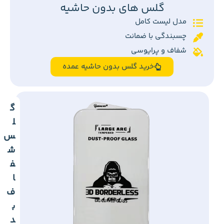
گلس های بدون حاشیه
مدل لیست کامل
چسبندگی با ضمانت
شفاف و پرایوسی
خرید گلس بدون حاشیه عمده
گ
ل
س
ش
ف
ا
ف
ب
د