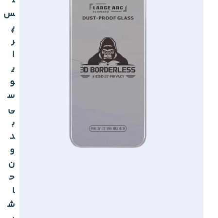
ل
س
پ
ر
ا
ی
و
س
ی
ب
د
و
ن
ح
ا
ش