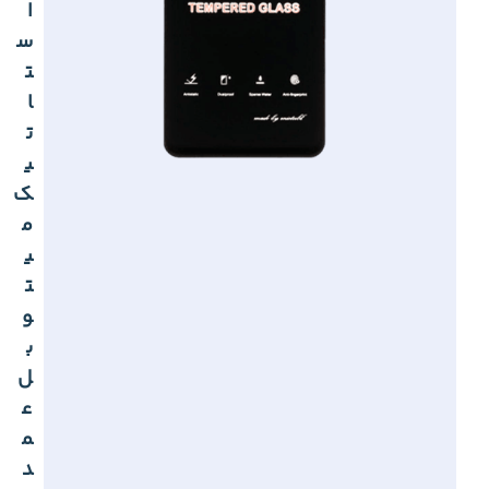
ا
س
ت
ا
ت
ی
ک
م
ی
ت
و
ب
ل
ع
م
د