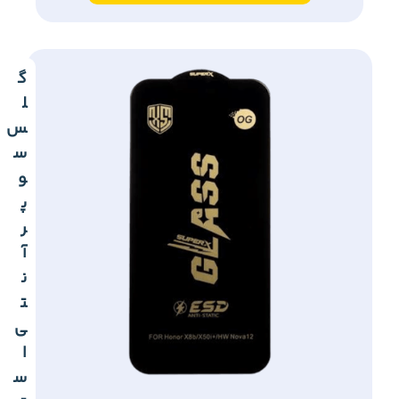
گ
ل
س
س
و
پ
ر
آ
ن
ت
ی
ا
س