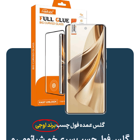
گلس عمده فول چسب
برند اوجی
گلس فول چسب سری خم شیائومی و