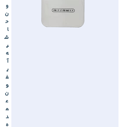
و
ن
ح
ا
ش
ی
ه
آ
ی
ف
و
ن
ع
م
د
ه