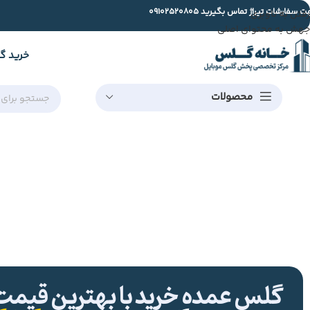
ت سفارشات تیراژ تماس بگیرید
09102520805
رفتن به ناوبری
جهش به محتوای اصلی
خرید گ
محصولات
گلس عمده خرید با بهترین قیمت