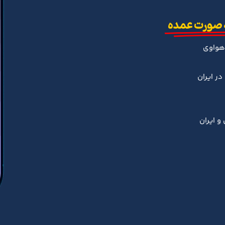
 صورت عمده
هواوی
ر ایران
و ایران