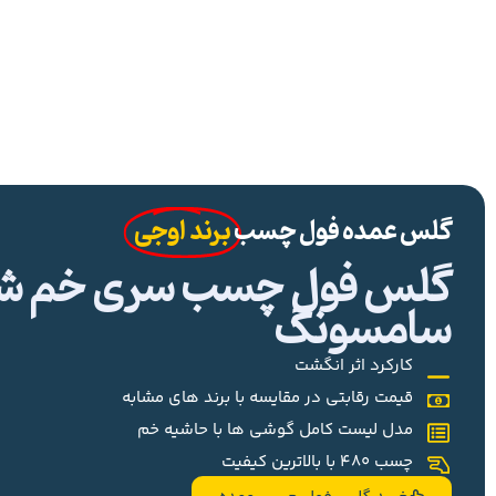
گلس عمده فول چسب
برند اوجی
گلس فول چسب سری خم شیا
سامسونگ
کارکرد اثر انگشت
قیمت رقابتی در مقایسه با برند های مشابه
مدل لیست کامل گوشی ها با حاشیه خم
چسب 480 با بالاترین کیفیت