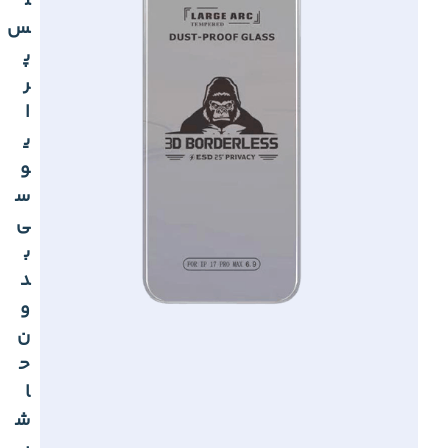
ل
س
پ
ر
ا
ی
و
س
ی
ب
د
و
ن
ح
ا
ش