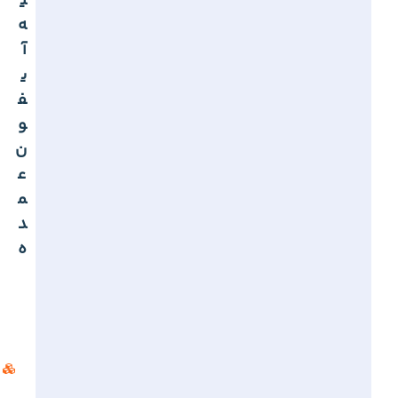
ی
ه
آ
ی
ف
و
ن
ع
م
د
ه