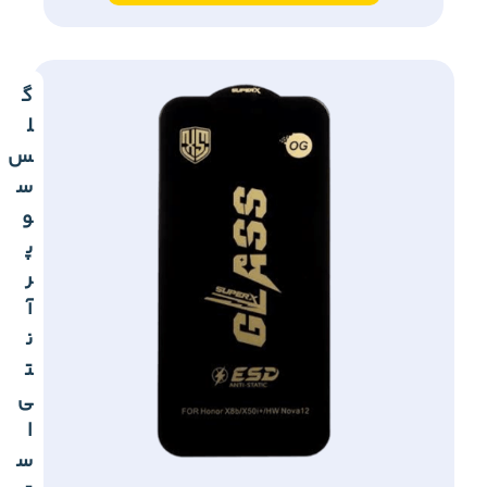
گ
ل
س
س
و
پ
ر
آ
ن
ت
ی
ا
س