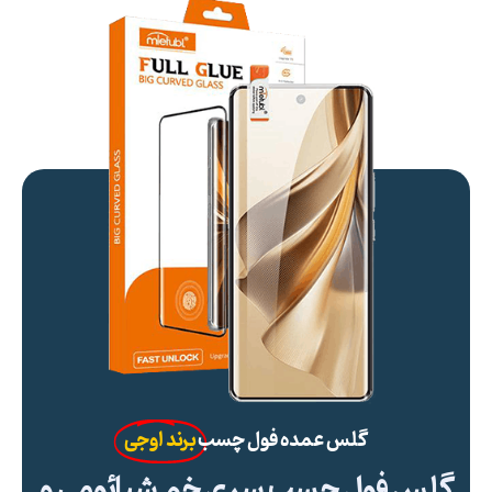
گلس عمده فول چسب
برند اوجی
گلس فول چسب سری خم شیائومی و