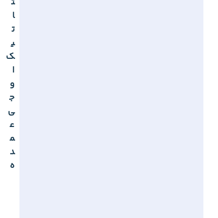
ت
ا
ت
ی
ک
ا
و
ج
ی
ع
م
د
ه