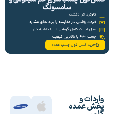
سامسونگ
کارکرد اثر انگشت
قیمت رقابتی در مقایسه با برند های مشابه
مدل لیست کامل گوشی ها با حاشیه خم
چسب 480 با بالاترین کیفیت
خرید گلس فول چسب عمده
واردات و
پخش عمده