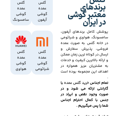
گلس
برندهای
گلس
گلس
عمده
عمده
معتبر گوشی
گوشی
گوشی
در ایران
آیفون
سامسونگ
پوشش کامل برندهای آیفون،
سامسونگ، هواوی و شیائومی
در خانه گلس به صورت عمده
فروشی، پذیرش سفارش و
گلس
گلس
ارسال در کوتاه ترین زمان ممکن
عمده
عمده
و ارائه بالاترین کیفیت و خدمات
گوشی
گوشی
به مشتریان عزیز همواره در
شیائومی
هواوی
اهداف این مجموعه بوده است
.
تمام اجناس
خرید گلس عمده
با
گارانتی ارائه می شود و در
صورت وجود نقص و ایراد در
جنس با کمال احترام اجناس
شما را پس میگیریم .