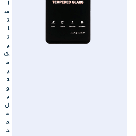
ا
س
ت
ا
ت
ی
ک
م
ی
ت
و
ب
ل
ع
م
د