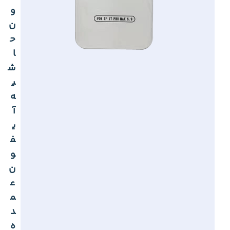
و
ن
ح
ا
ش
ی
ه
آ
ی
ف
و
ن
ع
م
د
ه