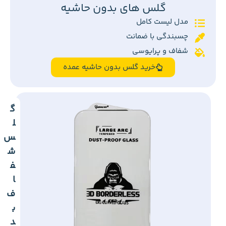
گلس های بدون حاشیه
مدل لیست کامل
چسبندگی با ضمانت
شفاف و پرایوسی
خرید گلس بدون حاشیه عمده
گ
ل
س
ش
ف
ا
ف
ب
د