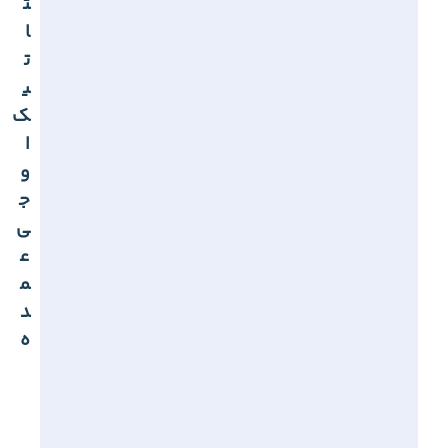
ت
ا
ت
ی
ک
ا
و
ج
ی
ع
م
د
ه