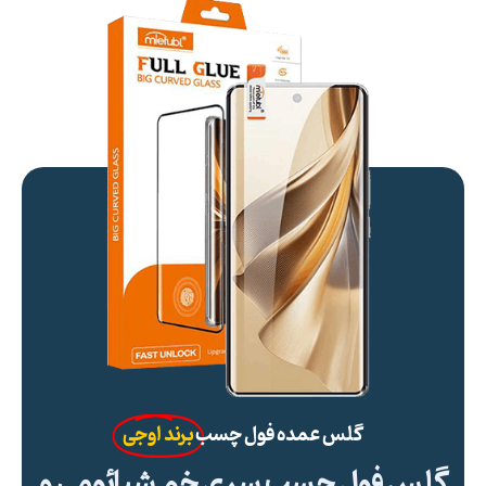
گلس عمده فول چسب
برند اوجی
گلس فول چسب سری خم شیائومی و