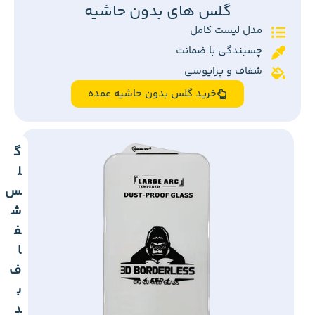
گلس های بدون حاشیه
مدل لیست کامل
چسبندگی با ضمانت
شفاف و پرایوسی
خرید گلس بدون حاشیه عمده
گ
ل
س
ش
ف
ا
ف
ب
د