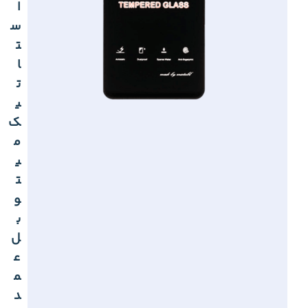
ا
س
ت
ا
ت
ی
ک
م
ی
ت
و
ب
ل
ع
م
د