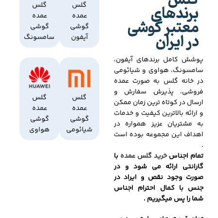
گلس
برندهای
گلس
گلس
عمده
عمده
معتبر گوشی
گوشی
گوشی
در ایران
آیفون
سامسونگ
پوشش کامل برندهای آیفون،
سامسونگ، هواوی و شیائومی
در خانه گلس به صورت عمده
فروشی، پذیرش سفارش و
گلس
گلس
ارسال در کوتاه ترین زمان ممکن
عمده
عمده
و ارائه بالاترین کیفیت و خدمات
گوشی
گوشی
به مشتریان عزیز همواره در
شیائومی
هواوی
اهداف این مجموعه بوده است
.
تمام اجناس
خرید گلس عمده
با
گارانتی ارائه می شود و در
صورت وجود نقص و ایراد در
جنس با کمال احترام اجناس
شما را پس میگیریم .