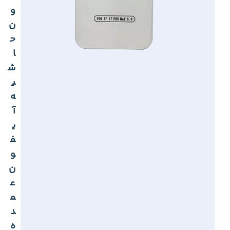
و
ن
ح
ا
ش
ی
ه
آ
ی
ف
و
ن
ع
م
د
ه