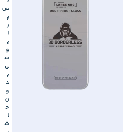
ل
س
پ
ر
ا
ی
و
س
ی
ب
د
و
ن
ح
ا
ش