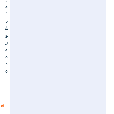
ی
ه
آ
ی
ف
و
ن
ع
م
د
ه