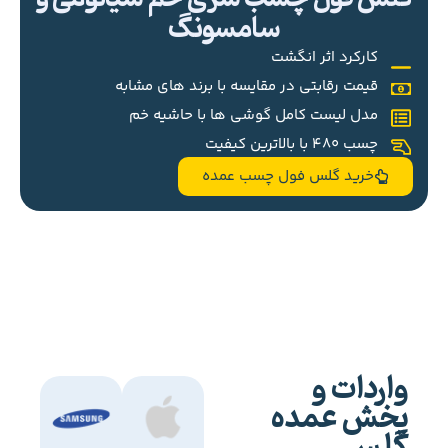
سامسونگ
کارکرد اثر انگشت
قیمت رقابتی در مقایسه با برند های مشابه
مدل لیست کامل گوشی ها با حاشیه خم
چسب 480 با بالاترین کیفیت
خرید گلس فول چسب عمده
واردات و
پخش عمده