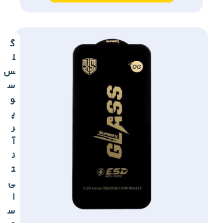
گ
ل
س
س
و
پ
ر
آ
ن
ت
ی
ا
س