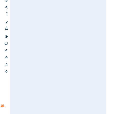
ی
ه
آ
ی
ف
و
ن
ع
م
د
ه