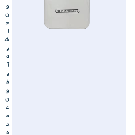
و
ن
ح
ا
ش
ی
ه
آ
ی
ف
و
ن
ع
م
د
ه