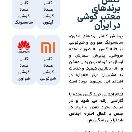
گلس
برندهای
گلس
گلس
عمده
عمده
معتبر گوشی
گوشی
گوشی
در ایران
آیفون
سامسونگ
پوشش کامل برندهای آیفون،
سامسونگ، هواوی و شیائومی
در خانه گلس به صورت عمده
فروشی، پذیرش سفارش و
گلس
گلس
ارسال در کوتاه ترین زمان ممکن
عمده
عمده
و ارائه بالاترین کیفیت و خدمات
گوشی
گوشی
به مشتریان عزیز همواره در
شیائومی
هواوی
اهداف این مجموعه بوده است
.
تمام اجناس
خرید گلس عمده
با
گارانتی ارائه می شود و در
صورت وجود نقص و ایراد در
جنس با کمال احترام اجناس
شما را پس میگیریم .