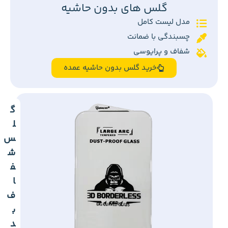
گلس های بدون حاشیه
مدل لیست کامل
چسبندگی با ضمانت
شفاف و پرایوسی
خرید گلس بدون حاشیه عمده
گ
ل
س
ش
ف
ا
ف
ب
د