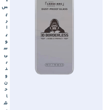
ل
س
پ
ر
ا
ی
و
س
ی
ب
د
و
ن
ح
ا
ش