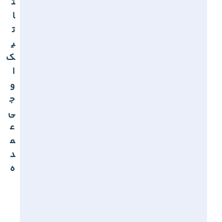
ت
ا
ت
ی
ک
ا
و
ج
ی
ع
م
د
ه