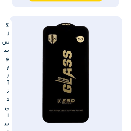
گ
ل
س
س
و
پ
ر
آ
ن
ت
ی
ا
س