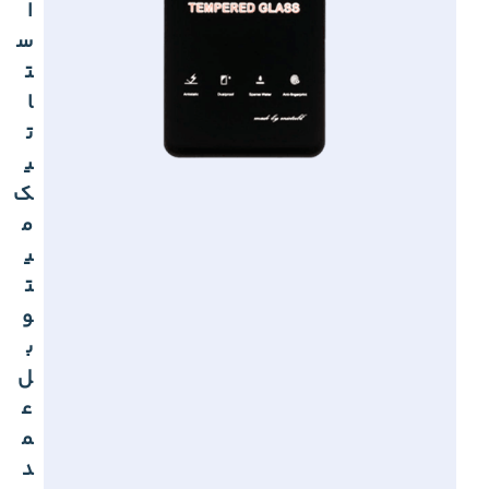
ا
س
ت
ا
ت
ی
ک
م
ی
ت
و
ب
ل
ع
م
د