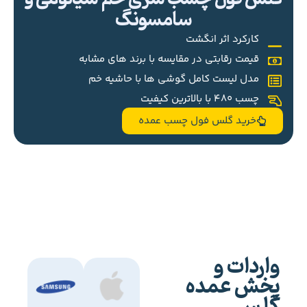
سامسونگ
کارکرد اثر انگشت
قیمت رقابتی در مقایسه با برند های مشابه
مدل لیست کامل گوشی ها با حاشیه خم
چسب 480 با بالاترین کیفیت
خرید گلس فول چسب عمده
واردات و
پخش عمده