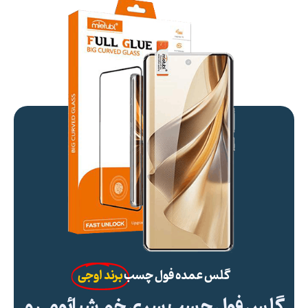
گلس عمده فول چسب
برند اوجی
گلس فول چسب سری خم شیائومی و