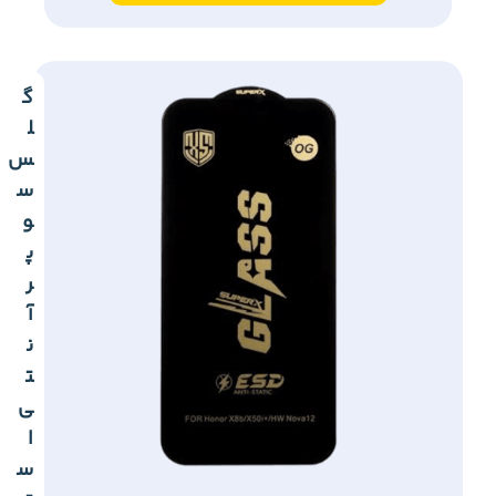
گ
ل
س
س
و
پ
ر
آ
ن
ت
ی
ا
س