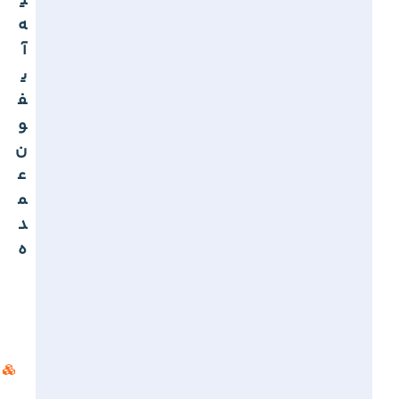
ی
ه
آ
ی
ف
و
ن
ع
م
د
ه