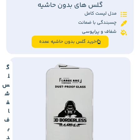
گلس های بدون حاشیه
مدل لیست کامل
چسبندگی با ضمانت
شفاف و پرایوسی
خرید گلس بدون حاشیه عمده
گ
ل
س
ش
ف
ا
ف
ب
د