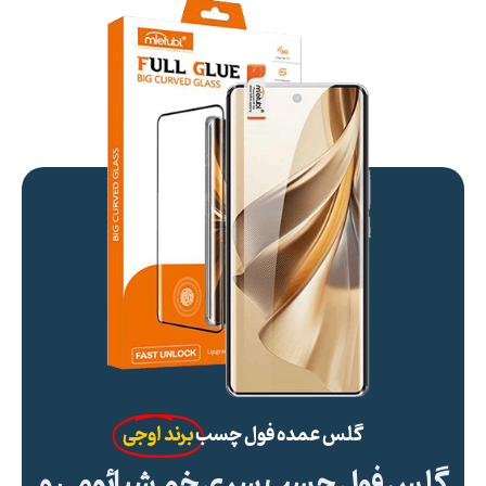
گلس عمده فول چسب
برند اوجی
گلس فول چسب سری خم شیائومی و