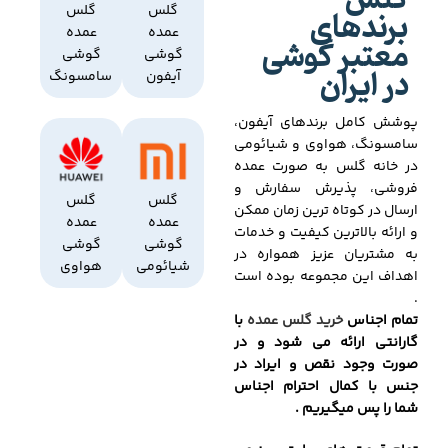
گلس
برندهای
گلس
گلس
عمده
عمده
معتبر گوشی
گوشی
گوشی
در ایران
آیفون
سامسونگ
پوشش کامل برندهای آیفون،
سامسونگ، هواوی و شیائومی
در خانه گلس به صورت عمده
فروشی، پذیرش سفارش و
گلس
گلس
ارسال در کوتاه ترین زمان ممکن
عمده
عمده
و ارائه بالاترین کیفیت و خدمات
گوشی
گوشی
به مشتریان عزیز همواره در
شیائومی
هواوی
اهداف این مجموعه بوده است
.
تمام اجناس
خرید گلس عمده
با
گارانتی ارائه می شود و در
صورت وجود نقص و ایراد در
جنس با کمال احترام اجناس
شما را پس میگیریم .