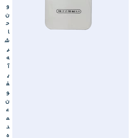
و
ن
ح
ا
ش
ی
ه
آ
ی
ف
و
ن
ع
م
د
ه