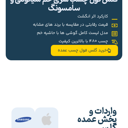
سامسونگ
کارکرد اثر انگشت
قیمت رقابتی در مقایسه با برند های مشابه
مدل لیست کامل گوشی ها با حاشیه خم
چسب 480 با بالاترین کیفیت
خرید گلس فول چسب عمده
واردات و
پخش عمده