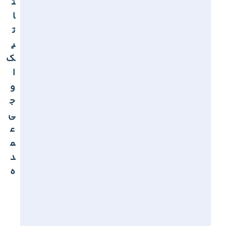
ت
ا
ت
ی
ک
ا
و
ج
ی
ع
م
د
ه