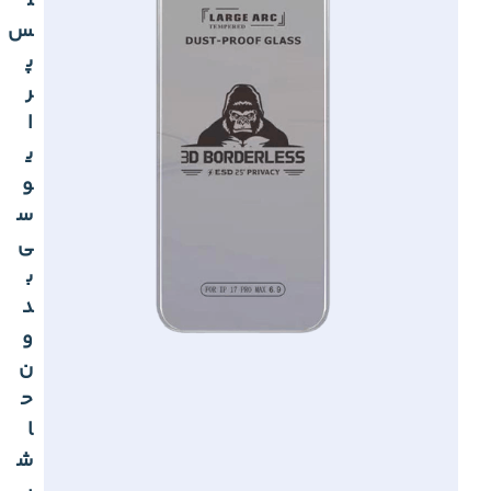
ل
س
پ
ر
ا
ی
و
س
ی
ب
د
و
ن
ح
ا
ش