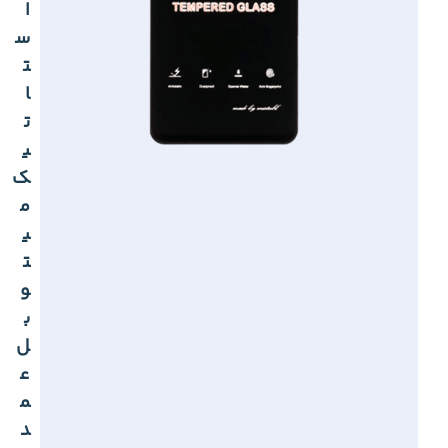
ا
س
ت
ا
ت
ی
ک
م
ی
ت
و
ب
ل
ع
م
د