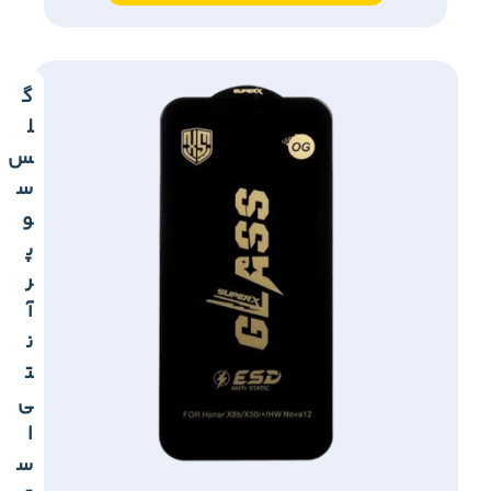
گ
ل
س
س
و
پ
ر
آ
ن
ت
ی
ا
س