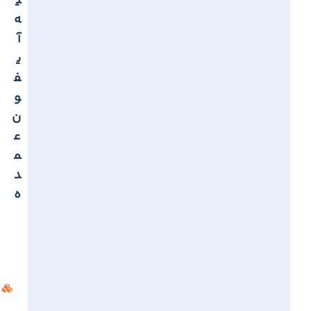
ی
ه
آ
ی
ف
و
ن
ع
م
د
ه