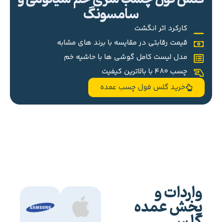
سامسونگ
کارکرد اثر انگشت
قیمت رقابتی در مقایسه با برند های مشابه
مدل لیست کامل گوشی ها با حاشیه خم
چسب 480 با بالاترین کیفیت
خرید گلس فول چسب عمده
واردات و
پخش عمده