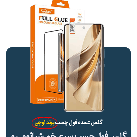
گلس عمده فول چسب
برند اوجی
گلس فول چسب سری خم شیائومی و