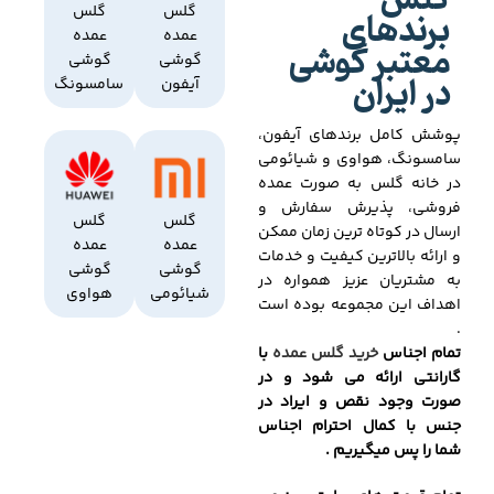
گلس
برندهای
گلس
گلس
عمده
عمده
معتبر گوشی
گوشی
گوشی
در ایران
آیفون
سامسونگ
پوشش کامل برندهای آیفون،
سامسونگ، هواوی و شیائومی
در خانه گلس به صورت عمده
فروشی، پذیرش سفارش و
گلس
گلس
ارسال در کوتاه ترین زمان ممکن
عمده
عمده
و ارائه بالاترین کیفیت و خدمات
گوشی
گوشی
به مشتریان عزیز همواره در
شیائومی
هواوی
اهداف این مجموعه بوده است
.
تمام اجناس
خرید گلس عمده
با
گارانتی ارائه می شود و در
صورت وجود نقص و ایراد در
جنس با کمال احترام اجناس
شما را پس میگیریم .