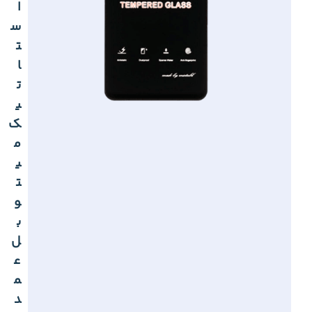
ا
س
ت
ا
ت
ی
ک
م
ی
ت
و
ب
ل
ع
م
د