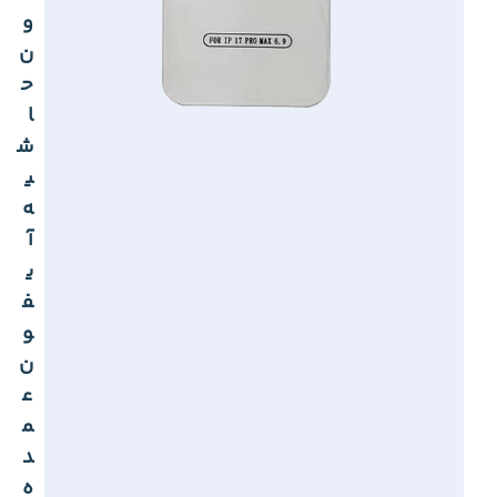
و
ن
ح
ا
ش
ی
ه
آ
ی
ف
و
ن
ع
م
د
ه