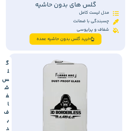
گلس های بدون حاشیه
مدل لیست کامل
چسبندگی با ضمانت
شفاف و پرایوسی
خرید گلس بدون حاشیه عمده
گ
ل
س
ش
ف
ا
ف
ب
د