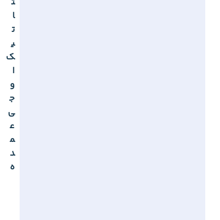
ت
ا
ت
ی
ک
ا
و
ج
ی
ع
م
د
ه