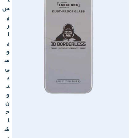
ل
س
پ
ر
ا
ی
و
س
ی
ب
د
و
ن
ح
ا
ش