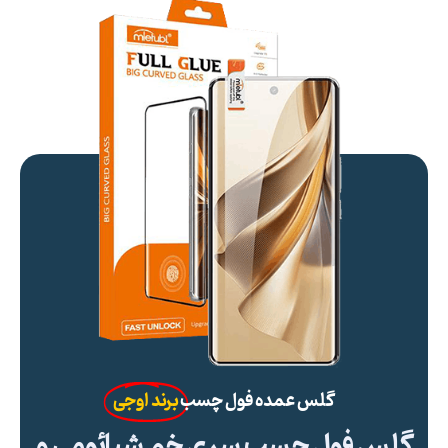
گلس عمده فول چسب
برند اوجی
گلس فول چسب سری خم شیائومی و