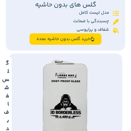
گلس های بدون حاشیه
مدل لیست کامل
چسبندگی با ضمانت
شفاف و پرایوسی
خرید گلس بدون حاشیه عمده
گ
ل
س
ش
ف
ا
ف
ب
د