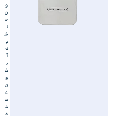
و
ن
ح
ا
ش
ی
ه
آ
ی
ف
و
ن
ع
م
د
ه