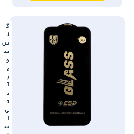
گ
ل
س
س
و
پ
ر
آ
ن
ت
ی
ا
س