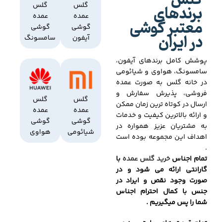
گلس
برندهای
گلس
گلس
عمده
عمده
معتبر گوشی
گوشی
گوشی
در ایران
آیفون
سامسونگ
پوشش کامل برندهای آیفون،
سامسونگ، هواوی و شیائومی
در خانه گلس به صورت عمده
فروشی، پذیرش سفارش و
گلس
گلس
ارسال در کوتاه ترین زمان ممکن
عمده
عمده
و ارائه بالاترین کیفیت و خدمات
گوشی
گوشی
به مشتریان عزیز همواره در
شیائومی
هواوی
اهداف این مجموعه بوده است
.
تمام اجناس
خرید گلس عمده
با
گارانتی ارائه می شود و در
صورت وجود نقص و ایراد در
جنس با کمال احترام اجناس
شما را پس میگیریم .