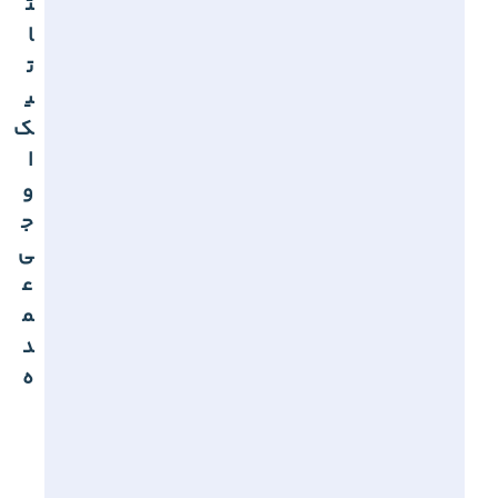
ت
ا
ت
ی
ک
ا
و
ج
ی
ع
م
د
ه