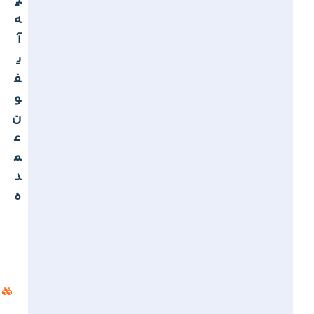
ی
ه
آ
ی
ف
و
ن
ع
م
د
ه