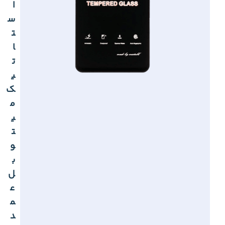
ا
س
ت
ا
ت
ی
ک
م
ی
ت
و
ب
ل
ع
م
د