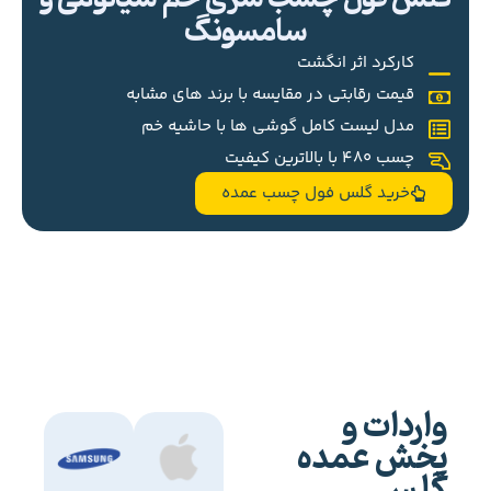
سامسونگ
کارکرد اثر انگشت
قیمت رقابتی در مقایسه با برند های مشابه
مدل لیست کامل گوشی ها با حاشیه خم
چسب 480 با بالاترین کیفیت
خرید گلس فول چسب عمده
واردات و
پخش عمده