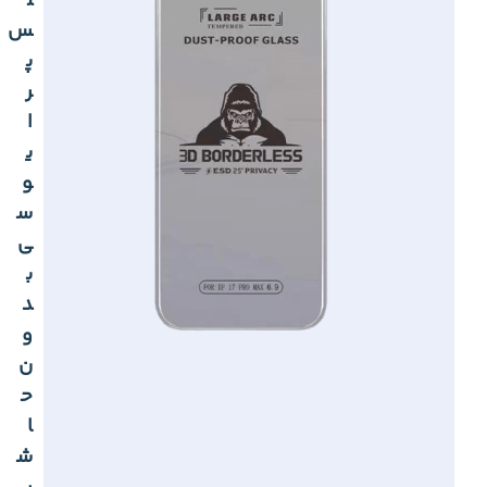
ل
س
پ
ر
ا
ی
و
س
ی
ب
د
و
ن
ح
ا
ش