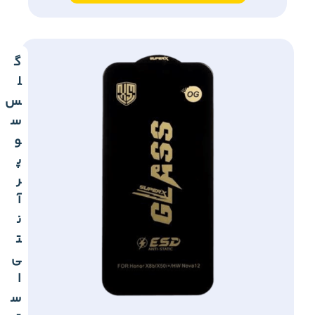
گ
ل
س
س
و
پ
ر
آ
ن
ت
ی
ا
س