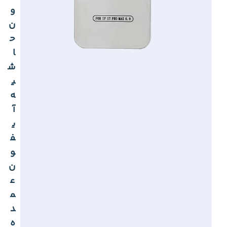
و
ن
ح
ا
ش
ی
ه
آ
ی
ف
و
ن
ع
م
د
ه