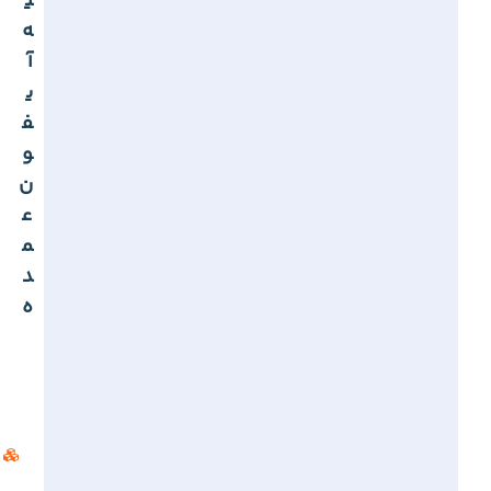
ی
ه
آ
ی
ف
و
ن
ع
م
د
ه