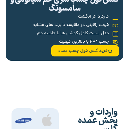
سامسونگ
کارکرد اثر انگشت
قیمت رقابتی در مقایسه با برند های مشابه
مدل لیست کامل گوشی ها با حاشیه خم
چسب 480 با بالاترین کیفیت
خرید گلس فول چسب عمده
واردات و
پخش عمده