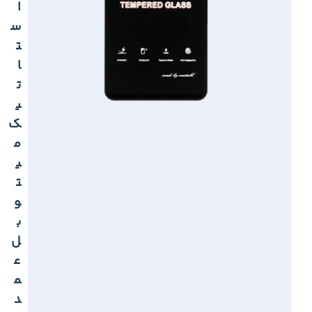
ا
س
ت
ا
ت
ی
ک
م
ی
ت
و
ب
ل
ع
م
د