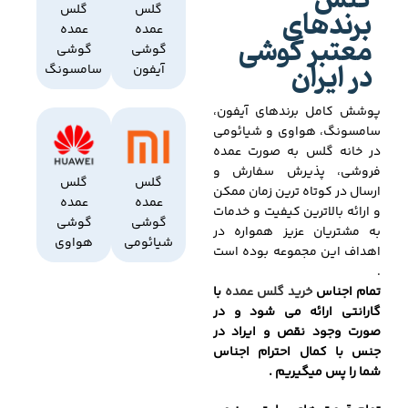
گلس
برندهای
گلس
گلس
عمده
عمده
معتبر گوشی
گوشی
گوشی
در ایران
آیفون
سامسونگ
پوشش کامل برندهای آیفون،
سامسونگ، هواوی و شیائومی
در خانه گلس به صورت عمده
فروشی، پذیرش سفارش و
گلس
گلس
ارسال در کوتاه ترین زمان ممکن
عمده
عمده
و ارائه بالاترین کیفیت و خدمات
گوشی
گوشی
به مشتریان عزیز همواره در
شیائومی
هواوی
اهداف این مجموعه بوده است
.
تمام اجناس
خرید گلس عمده
با
گارانتی ارائه می شود و در
صورت وجود نقص و ایراد در
جنس با کمال احترام اجناس
شما را پس میگیریم .