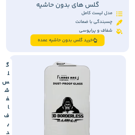
گلس های بدون حاشیه
مدل لیست کامل
چسبندگی با ضمانت
شفاف و پرایوسی
خرید گلس بدون حاشیه عمده
گ
ل
س
ش
ف
ا
ف
ب
د