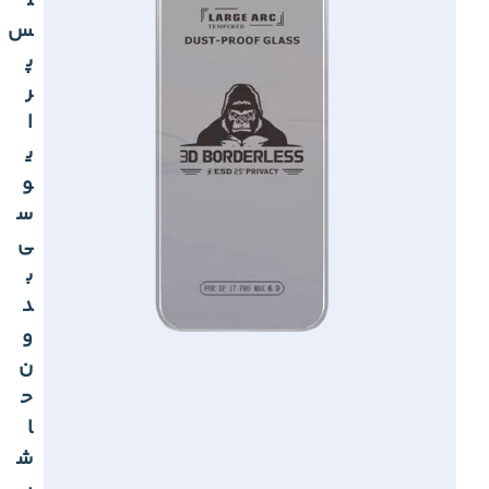
ل
س
پ
ر
ا
ی
و
س
ی
ب
د
و
ن
ح
ا
ش