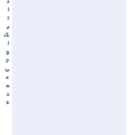
ت
ا
ت
ی
ک
ا
و
ج
ی
ع
م
د
ه