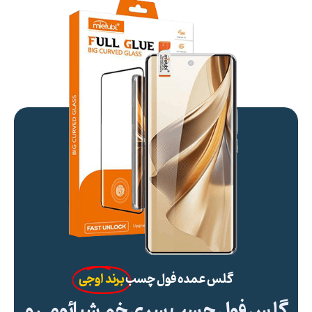
گلس عمده فول چسب
برند اوجی
گلس فول چسب سری خم شیائومی و