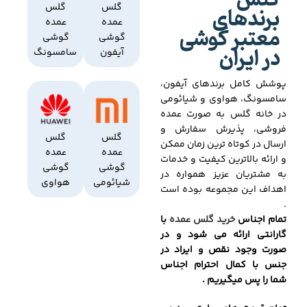
گلس
برندهای
گلس
گلس
عمده
عمده
معتبر گوشی
گوشی
گوشی
در ایران
آیفون
سامسونگ
پوشش کامل برندهای آیفون،
سامسونگ، هواوی و شیائومی
در خانه گلس به صورت عمده
فروشی، پذیرش سفارش و
گلس
گلس
ارسال در کوتاه ترین زمان ممکن
عمده
عمده
و ارائه بالاترین کیفیت و خدمات
گوشی
گوشی
به مشتریان عزیز همواره در
شیائومی
هواوی
اهداف این مجموعه بوده است
.
تمام اجناس
خرید گلس عمده
با
گارانتی ارائه می شود و در
صورت وجود نقص و ایراد در
جنس با کمال احترام اجناس
شما را پس میگیریم .