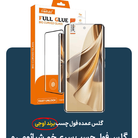
گلس عمده فول چسب
برند اوجی
گلس فول چسب سری خم شیائومی و