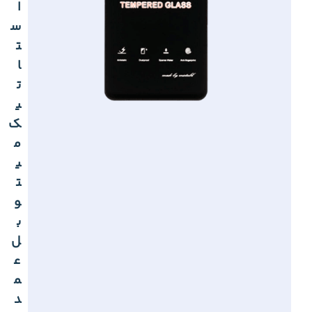
ا
س
ت
ا
ت
ی
ک
م
ی
ت
و
ب
ل
ع
م
د