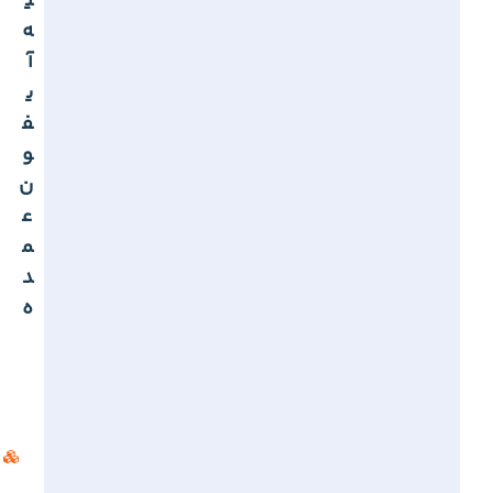
ی
ه
آ
ی
ف
و
ن
ع
م
د
ه