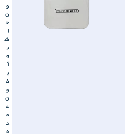
و
ن
ح
ا
ش
ی
ه
آ
ی
ف
و
ن
ع
م
د
ه