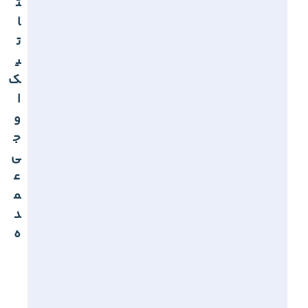
ت
ا
ت
ی
ک
ا
و
ج
ی
ع
م
د
ه