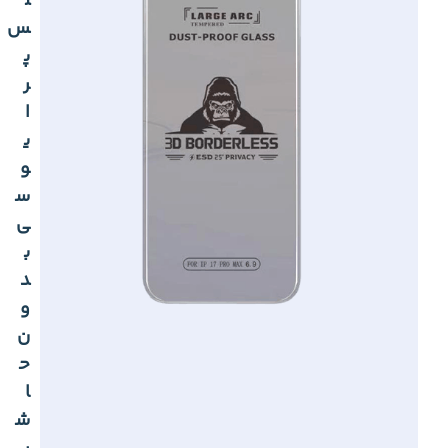
ل
س
پ
ر
ا
ی
و
س
ی
ب
د
و
ن
ح
ا
ش