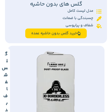
گلس های بدون حاشیه
مدل لیست کامل
چسبندگی با ضمانت
شفاف و پرایوسی
خرید گلس بدون حاشیه عمده
گ
ل
س
ش
ف
ا
ف
ب
د