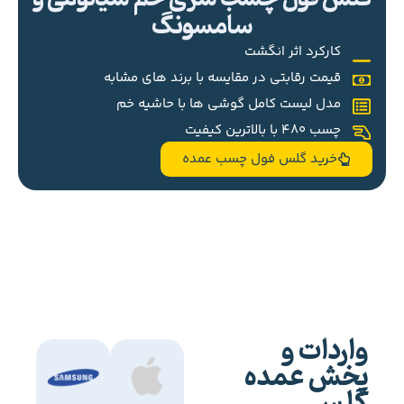
سامسونگ
کارکرد اثر انگشت
قیمت رقابتی در مقایسه با برند های مشابه
مدل لیست کامل گوشی ها با حاشیه خم
چسب 480 با بالاترین کیفیت
خرید گلس فول چسب عمده
واردات و
پخش عمده