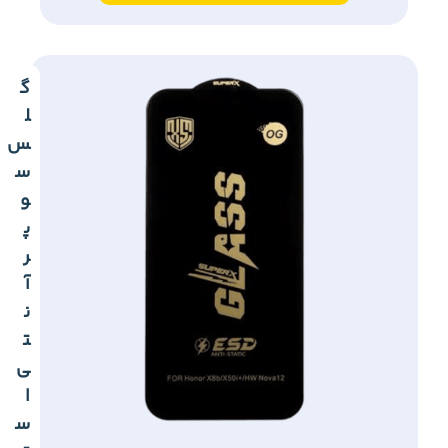
گ
ل
س
س
و
پ
ر
آ
ن
ت
ی
ا
س