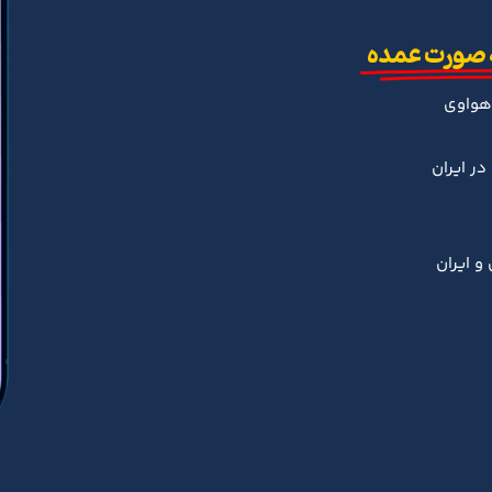
 صورت عمده
هواوی
ر ایران
و ایران