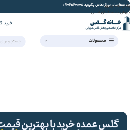
ت سفارشات تیراژ تماس بگیرید
09102520805
رفتن به ناوبری
جهش به محتوای اصلی
خرید گ
محصولات
گلس عمده خرید با بهترین قیمت