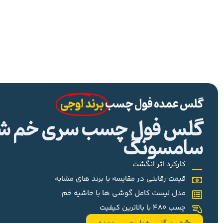
گلس عمده فول چسب
برند اوجی
گلس فول چسب سری خم شیا
سامسونگ
کارکرد اثر انگشت
قیمت رقابتی در مقایسه با برند های مشابه
مدل لیست کامل گوشی ها با حاشیه خم
چسب 480 با بالاترین کیفیت