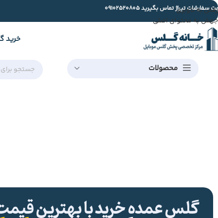
ت سفارشات تیراژ تماس بگیرید
09102520805
رفتن به ناوبری
جهش به محتوای اصلی
خرید گ
محصولات
گلس عمده خرید با بهترین قیمت