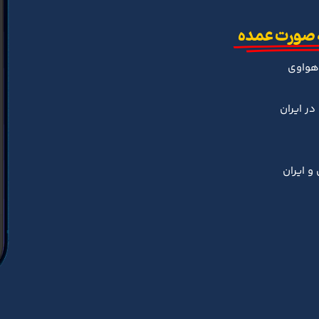
 صورت عمده
هواوی
ر ایران
و ایران