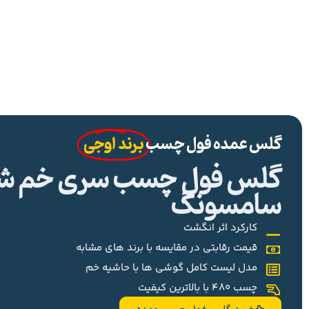
گلس عمده فول چسب
برند اوجی
گلس فول چسب سری خم شیا
سامسونگ
کارکرد اثر انگشت
قیمت رقابتی در مقایسه با برند های مشابه
مدل لیست کامل گوشی ها با حاشیه خم
چسب 480 با بالاترین کیفیت