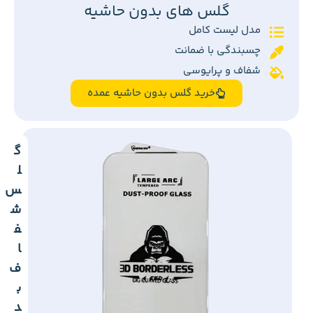
گلس های بدون حاشیه
مدل لیست کامل
چسبندگی با ضمانت
شفاف و پرایوسی
خرید گلس بدون حاشیه عمده
گ
ل
س
ش
ف
ا
ف
ب
د