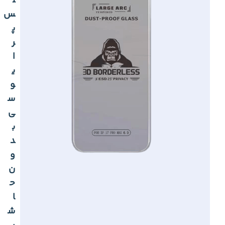
ل
س
پ
ر
ا
ی
و
س
ی
ب
د
و
ن
ح
ا
ش