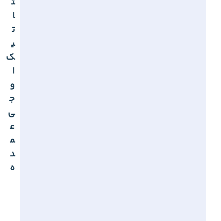
ت
ا
ت
ی
ک
ا
و
ج
ی
ع
م
د
ه