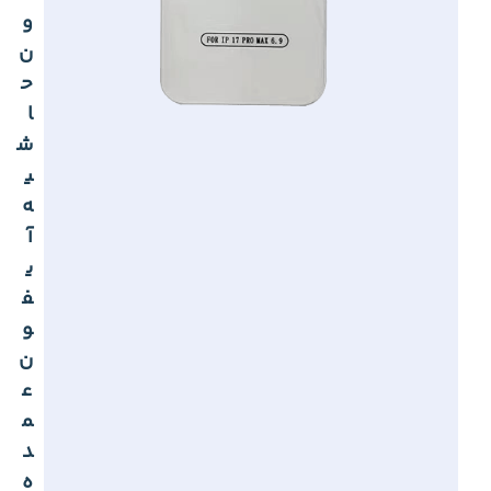
و
ن
ح
ا
ش
ی
ه
آ
ی
ف
و
ن
ع
م
د
ه