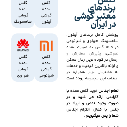
گلس
برندهای
گلس
گلس
عمده
عمده
معتبر گوشی
گوشی
گوشی
در ایران
آیفون
سامسونگ
پوشش کامل برندهای آیفون،
سامسونگ، هواوی و شیائومی
در خانه گلس به صورت عمده
فروشی، پذیرش سفارش و
گلس
گلس
ارسال در کوتاه ترین زمان ممکن
عمده
عمده
و ارائه بالاترین کیفیت و خدمات
گوشی
گوشی
به مشتریان عزیز همواره در
شیائومی
هواوی
اهداف این مجموعه بوده است
.
تمام اجناس
خرید گلس عمده
با
گارانتی ارائه می شود و در
صورت وجود نقص و ایراد در
جنس با کمال احترام اجناس
شما را پس میگیریم .