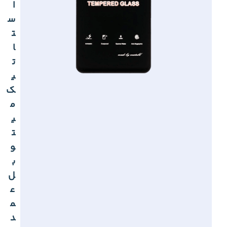
ا
س
ت
ا
ت
ی
ک
م
ی
ت
و
ب
ل
ع
م
د