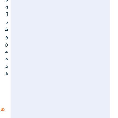
ی
ه
آ
ی
ف
و
ن
ع
م
د
ه