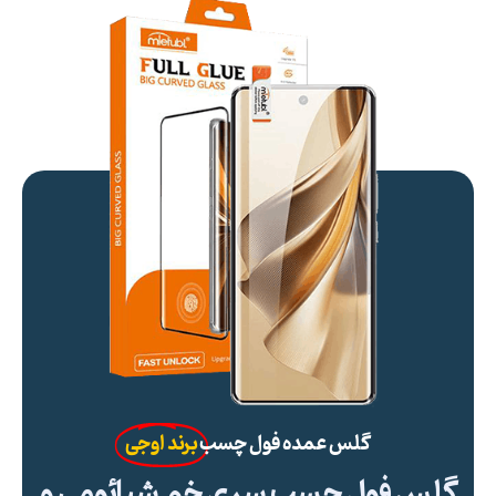
گلس عمده فول چسب
برند اوجی
گلس فول چسب سری خم شیائومی و