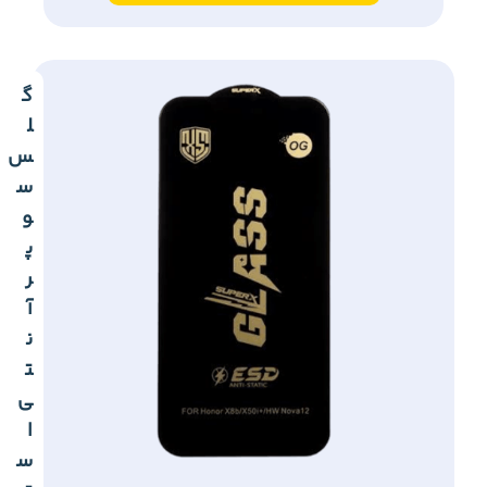
گ
ل
س
س
و
پ
ر
آ
ن
ت
ی
ا
س