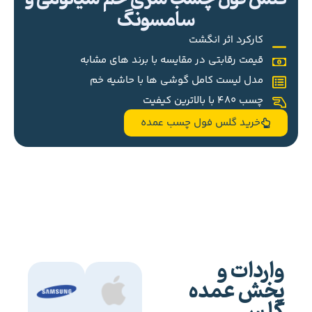
سامسونگ
کارکرد اثر انگشت
قیمت رقابتی در مقایسه با برند های مشابه
مدل لیست کامل گوشی ها با حاشیه خم
چسب 480 با بالاترین کیفیت
خرید گلس فول چسب عمده
واردات و
پخش عمده