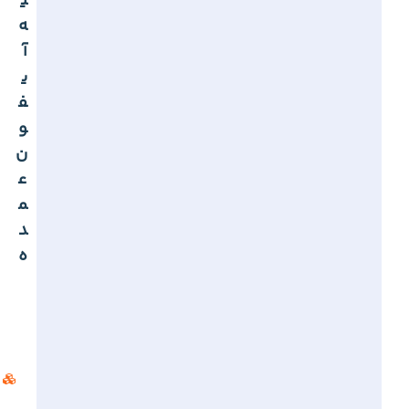
ی
ه
آ
ی
ف
و
ن
ع
م
د
ه