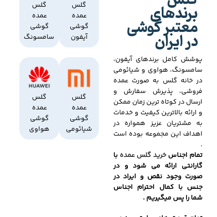
گلس
برندهای
گلس
گلس
عمده
عمده
معتبر گوشی
گوشی
گوشی
در ایران
آیفون
سامسونگ
پوشش کامل برندهای آیفون،
سامسونگ، هواوی و شیائومی
در خانه گلس به صورت عمده
فروشی، پذیرش سفارش و
گلس
گلس
ارسال در کوتاه ترین زمان ممکن
عمده
عمده
و ارائه بالاترین کیفیت و خدمات
گوشی
گوشی
به مشتریان عزیز همواره در
شیائومی
هواوی
اهداف این مجموعه بوده است
.
تمام اجناس
خرید گلس عمده
با
گارانتی ارائه می شود و در
صورت وجود نقص و ایراد در
جنس با کمال احترام اجناس
شما را پس میگیریم .