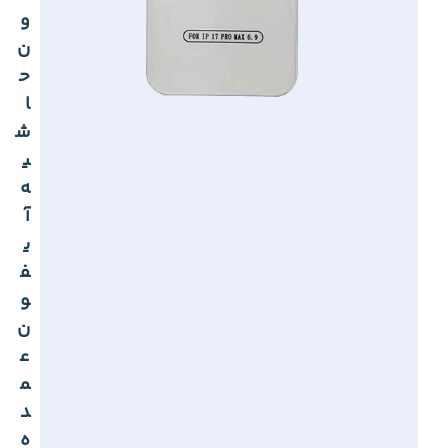
و
ن
ح
ا
ش
ی
ه
آ
ی
ف
و
ن
ع
م
د
ه