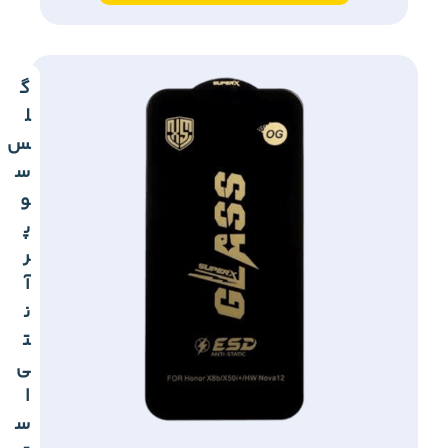
گ
ل
س
س
و
پ
ر
آ
ن
ت
ی
ا
س