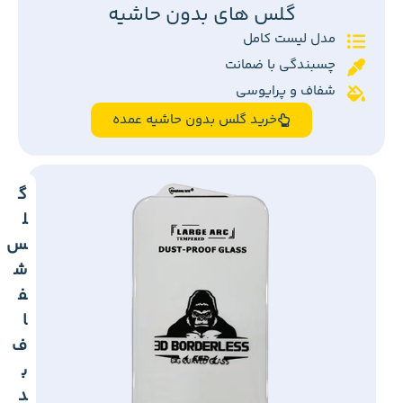
گلس های بدون حاشیه
مدل لیست کامل
چسبندگی با ضمانت
شفاف و پرایوسی
خرید گلس بدون حاشیه عمده
گ
ل
س
ش
ف
ا
ف
ب
د