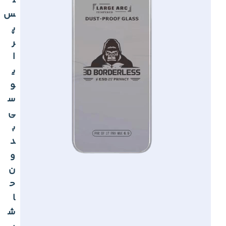
ل
س
پ
ر
ا
ی
و
س
ی
ب
د
و
ن
ح
ا
ش