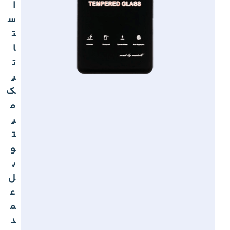
ا
س
ت
ا
ت
ی
ک
م
ی
ت
و
ب
ل
ع
م
د