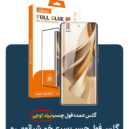
گلس عمده فول چسب
برند اوجی
گلس فول چسب سری خم شیائومی و