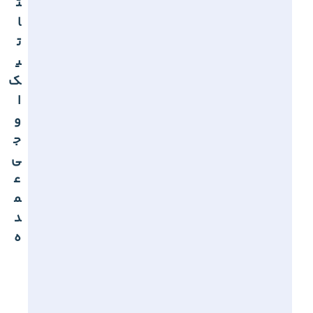
ت
ا
ت
ی
ک
ا
و
ج
ی
ع
م
د
ه