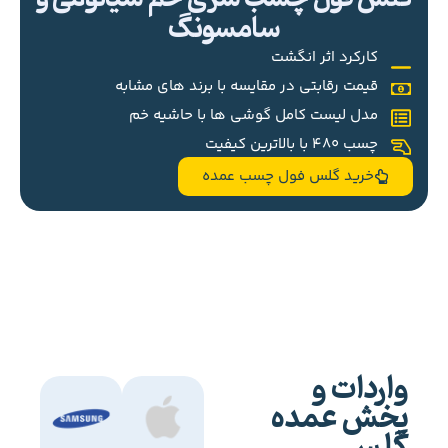
سامسونگ
کارکرد اثر انگشت
قیمت رقابتی در مقایسه با برند های مشابه
مدل لیست کامل گوشی ها با حاشیه خم
چسب 480 با بالاترین کیفیت
خرید گلس فول چسب عمده
واردات و
پخش عمده