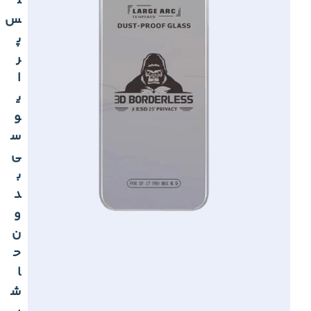
ل
س
پ
ر
ا
ی
و
س
ی
ب
د
و
ن
ح
ا
ش