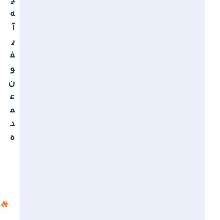
ی
ه
آ
ی
ف
و
ن
ع
م
د
ه