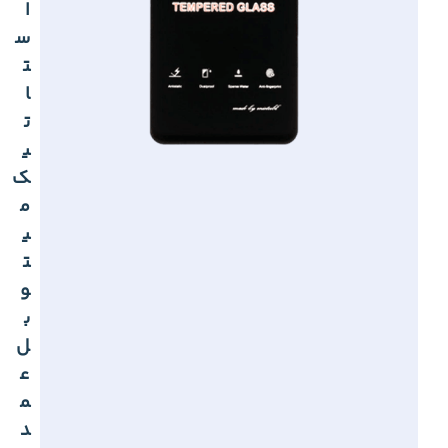
ا
س
ت
ا
ت
ی
ک
م
ی
ت
و
ب
ل
ع
م
د