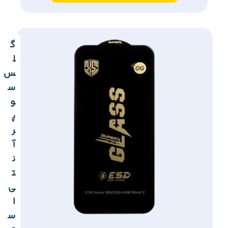
گ
ل
س
س
و
پ
ر
آ
ن
ت
ی
ا
س