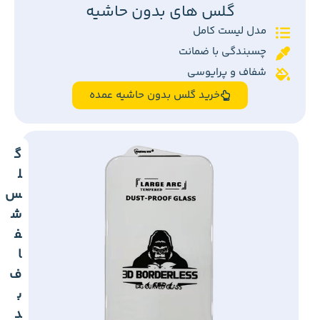
گلس های بدون حاشیه
مدل لیست کامل
چسبندگی با ضمانت
شفاف و پرایوسی
خرید گلس بدون حاشیه عمده
گ
ل
س
ش
ف
ا
ف
ب
د