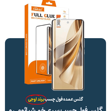
گلس عمده فول چسب
برند اوجی
گلس فول چسب سری خم شیائومی و