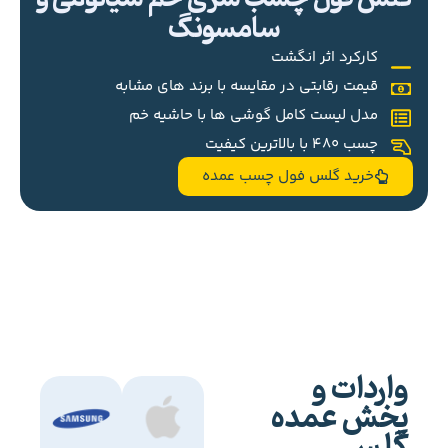
سامسونگ
کارکرد اثر انگشت
قیمت رقابتی در مقایسه با برند های مشابه
مدل لیست کامل گوشی ها با حاشیه خم
چسب 480 با بالاترین کیفیت
خرید گلس فول چسب عمده
واردات و
پخش عمده