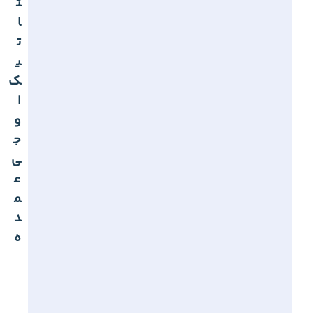
ت
ا
ت
ی
ک
ا
و
ج
ی
ع
م
د
ه