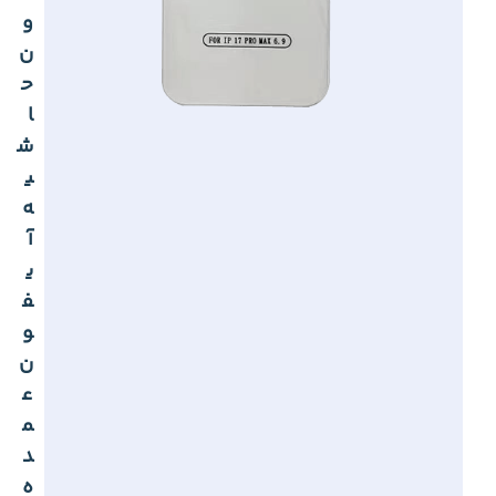
و
ن
ح
ا
ش
ی
ه
آ
ی
ف
و
ن
ع
م
د
ه