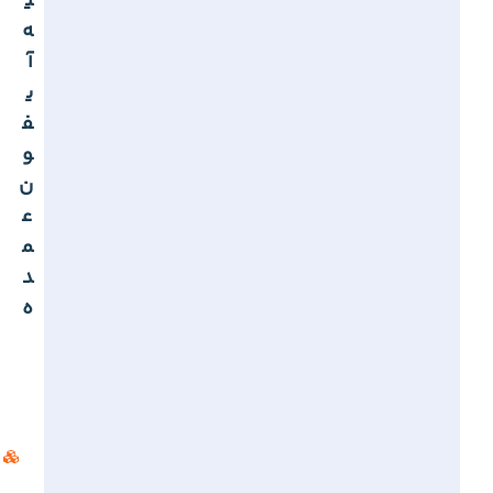
ی
ه
آ
ی
ف
و
ن
ع
م
د
ه