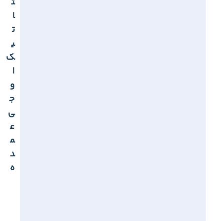
ت
ا
ت
ی
ک
ا
و
ج
ی
ع
م
د
ه