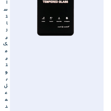
ا
س
ت
ا
ت
ی
ک
م
ی
ت
و
ب
ل
ع
م
د