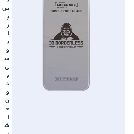
ل
س
پ
ر
ا
ی
و
س
ی
ب
د
و
ن
ح
ا
ش