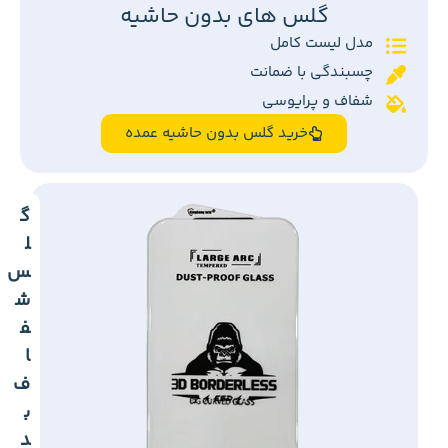
گلس های بدون حاشیه
مدل لیست کامل
چسبندگی با ضمانت
شفاف و پرایوسی
خرید گلس بدون حاشیه عمده
گ
ل
س
ش
ف
ا
ف
ب
د