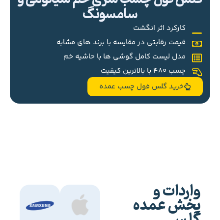
سامسونگ
کارکرد اثر انگشت
قیمت رقابتی در مقایسه با برند های مشابه
مدل لیست کامل گوشی ها با حاشیه خم
چسب 480 با بالاترین کیفیت
خرید گلس فول چسب عمده
واردات و
پخش عمده