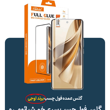
گلس عمده فول چسب
برند اوجی
گلس فول چسب سری خم شیائومی و