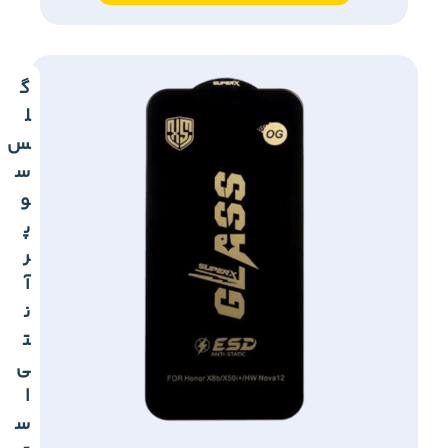
گ
ل
س
س
و
پ
ر
آ
ن
ت
ی
ا
س