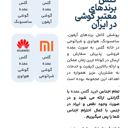
گلس
برندهای
گلس
گلس
عمده
عمده
معتبر گوشی
گوشی
گوشی
در ایران
آیفون
سامسونگ
پوشش کامل برندهای آیفون،
سامسونگ، هواوی و شیائومی
در خانه گلس به صورت عمده
فروشی، پذیرش سفارش و
گلس
گلس
ارسال در کوتاه ترین زمان ممکن
عمده
عمده
و ارائه بالاترین کیفیت و خدمات
گوشی
گوشی
به مشتریان عزیز همواره در
شیائومی
هواوی
اهداف این مجموعه بوده است
.
تمام اجناس
خرید گلس عمده
با
گارانتی ارائه می شود و در
صورت وجود نقص و ایراد در
جنس با کمال احترام اجناس
شما را پس میگیریم .