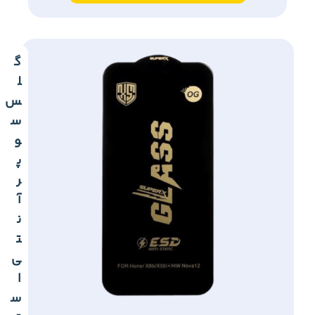
گ
ل
س
س
و
پ
ر
آ
ن
ت
ی
ا
س