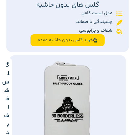
گلس های بدون حاشیه
مدل لیست کامل
چسبندگی با ضمانت
شفاف و پرایوسی
خرید گلس بدون حاشیه عمده
گ
ل
س
ش
ف
ا
ف
ب
د