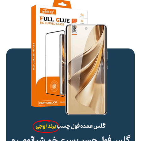
گلس عمده فول چسب
برند اوجی
گلس فول چسب سری خم شیائومی و