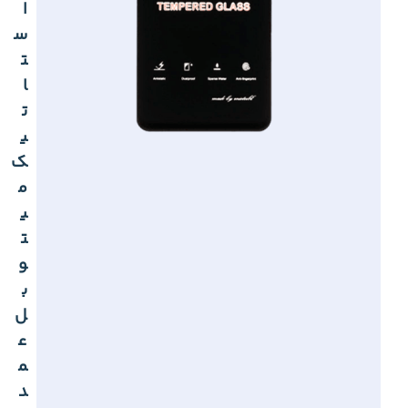
ا
س
ت
ا
ت
ی
ک
م
ی
ت
و
ب
ل
ع
م
د