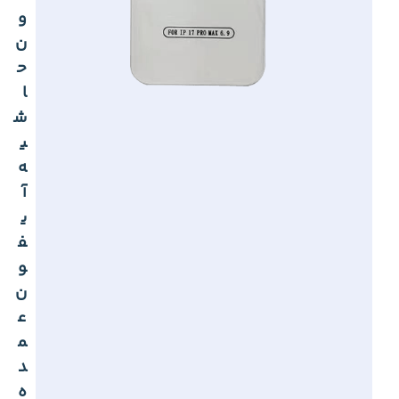
و
ن
ح
ا
ش
ی
ه
آ
ی
ف
و
ن
ع
م
د
ه