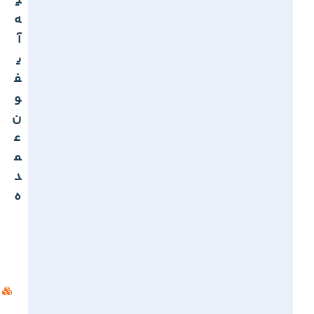
ی
ه
آ
ی
ف
و
ن
ع
م
د
ه