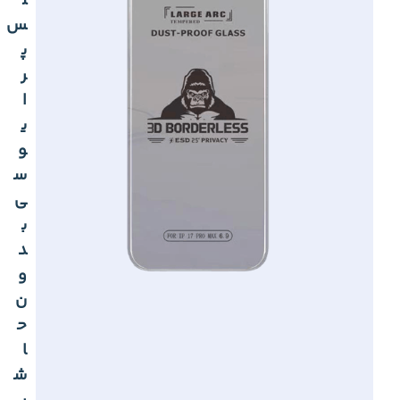
ل
س
پ
ر
ا
ی
و
س
ی
ب
د
و
ن
ح
ا
ش