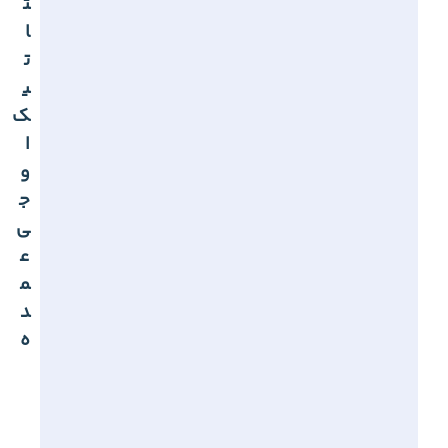
ت
ا
ت
ی
ک
ا
و
ج
ی
ع
م
د
ه