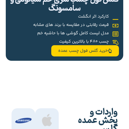
سامسونگ
کارکرد اثر انگشت
قیمت رقابتی در مقایسه با برند های مشابه
مدل لیست کامل گوشی ها با حاشیه خم
چسب 480 با بالاترین کیفیت
خرید گلس فول چسب عمده
واردات و
پخش عمده