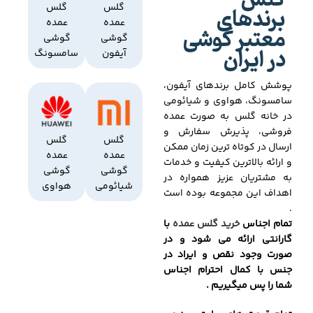
گلس
برندهای
گلس
گلس
عمده
عمده
معتبر گوشی
گوشی
گوشی
در ایران
آیفون
سامسونگ
پوشش کامل برندهای آیفون،
سامسونگ، هواوی و شیائومی
در خانه گلس به صورت عمده
فروشی، پذیرش سفارش و
گلس
گلس
ارسال در کوتاه ترین زمان ممکن
عمده
عمده
و ارائه بالاترین کیفیت و خدمات
گوشی
گوشی
به مشتریان عزیز همواره در
شیائومی
هواوی
اهداف این مجموعه بوده است
.
تمام اجناس
خرید گلس عمده
با
گارانتی ارائه می شود و در
صورت وجود نقص و ایراد در
جنس با کمال احترام اجناس
شما را پس میگیریم .