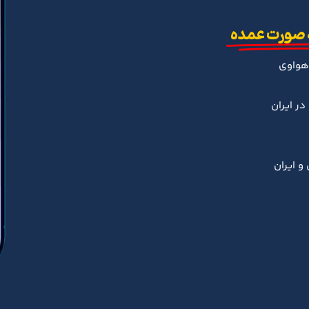
 صورت عمده
هواوی
ر ایران
و ایران