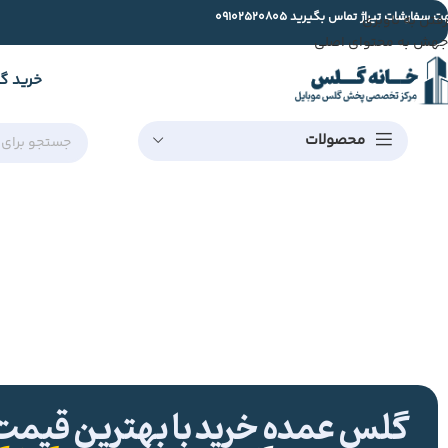
ت سفارشات تیراژ تماس بگیرید
09102520805
رفتن به ناوبری
جهش به محتوای اصلی
خرید گ
محصولات
گلس عمده خرید با بهترین قیمت