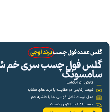
گلس عمده فول چسب
برند اوجی
گلس فول چسب سری خم شیا
سامسونگ
کارکرد اثر انگشت
قیمت رقابتی در مقایسه با برند های مشابه
مدل لیست کامل گوشی ها با حاشیه خم
چسب 480 با بالاترین کیفیت