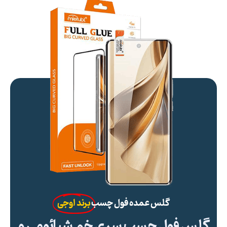
گلس عمده فول چسب
برند اوجی
گلس فول چسب سری خم شیائومی و