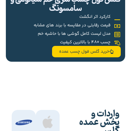
سامسونگ
کارکرد اثر انگشت
قیمت رقابتی در مقایسه با برند های مشابه
مدل لیست کامل گوشی ها با حاشیه خم
چسب 480 با بالاترین کیفیت
خرید گلس فول چسب عمده
واردات و
پخش عمده