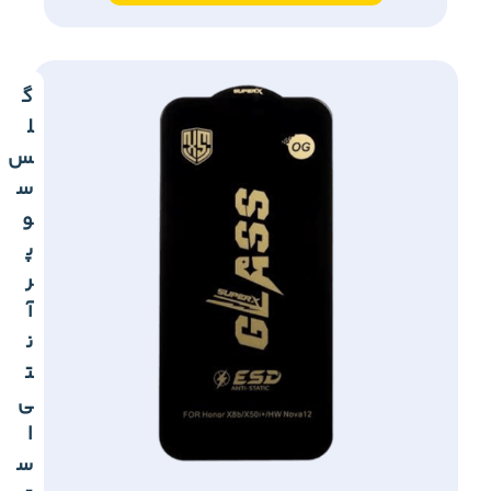
گ
ل
س
س
و
پ
ر
آ
ن
ت
ی
ا
س