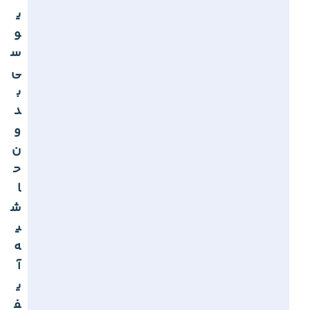
ل
س
پ
ر
ا
ی
و
س
ی
ب
د
و
ن
ح
ا
ش