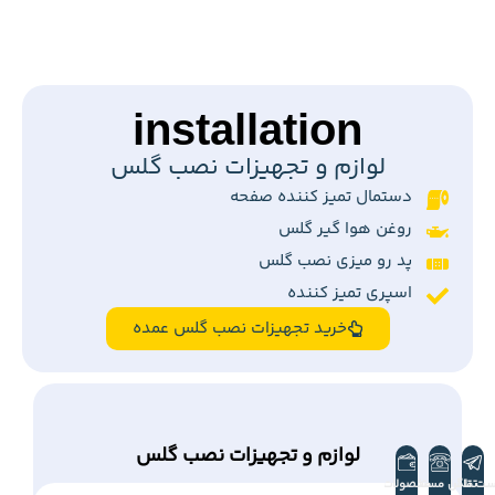
محافظ صفحه نمایش
پرایوسی
برای تمام گوشی ها
گلس پرایوسی (حریم شخصی) عمده
شیشه ای انتی استاتیک ESD
پرایوسی ۲۸ درجه
دارای گارانتی
مدل لیست جور اندرویدی و آیفونی
خرید گلس پرایوسی عمده
ست تلگرام
تماس مستقیم
محصولات