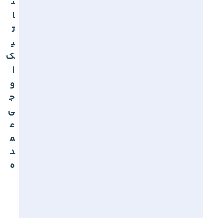
ت
ا
ت
ی
ک
ا
و
ج
ی
ع
م
د
ه