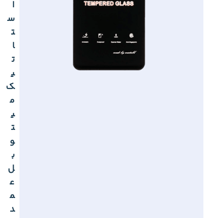
ا
س
ت
ا
ت
ی
ک
م
ی
ت
و
ب
ل
ع
م
د