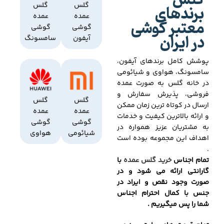
گلس
برندهای
گلس
گلس
عمده
عمده
معتبر گوشی
گوشی
گوشی
در ایران
آیفون
سامسونگ
پوشش کامل برندهای آیفون،
سامسونگ، هواوی و شیائومی
در خانه گلس به صورت عمده
فروشی، پذیرش سفارش و
گلس
گلس
ارسال در کوتاه ترین زمان ممکن
عمده
عمده
و ارائه بالاترین کیفیت و خدمات
گوشی
گوشی
به مشتریان عزیز همواره در
شیائومی
هواوی
اهداف این مجموعه بوده است
.
تمام اجناس
خرید گلس عمده
با
گارانتی ارائه می شود و در
صورت وجود نقص و ایراد در
جنس با کمال احترام اجناس
شما را پس میگیریم .