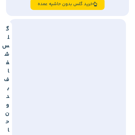
گلس های بدون حاشیه
مدل لیست کامل
چسبندگی با ضمانت
شفاف و پرایوسی
خرید گلس بدون حاشیه عمده
گ
ل
س
ش
ف
ا
ف
ب
د