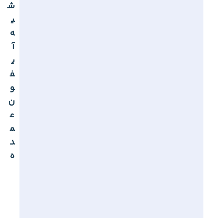
و
ن
ح
ا
ش
ی
ه
آ
ی
ف
و
ن
ع
م
د
ه