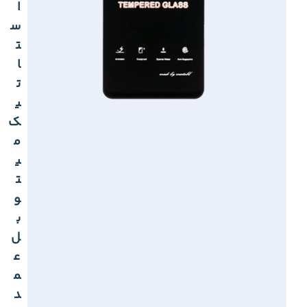
ا
س
ت
ا
ت
ی
ک
م
ی
ت
و
ب
ل
ع
م
د