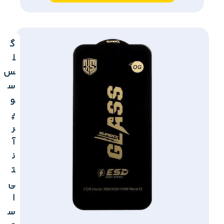
گ
ل
س
س
و
پ
ر
آ
ن
ت
ی
ا
س