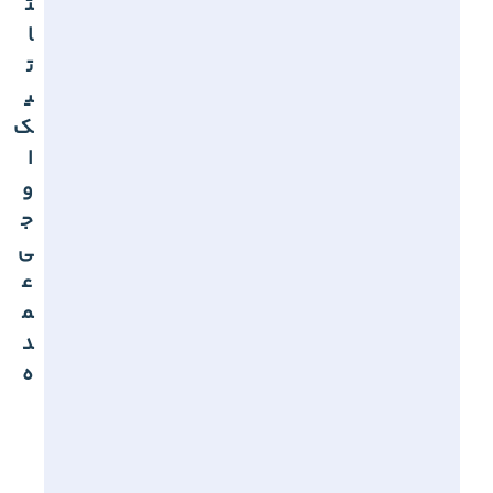
ت
ا
ت
ی
ک
ا
و
ج
ی
ع
م
د
ه