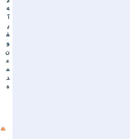
ی
ه
آ
ی
ف
و
ن
ع
م
د
ه