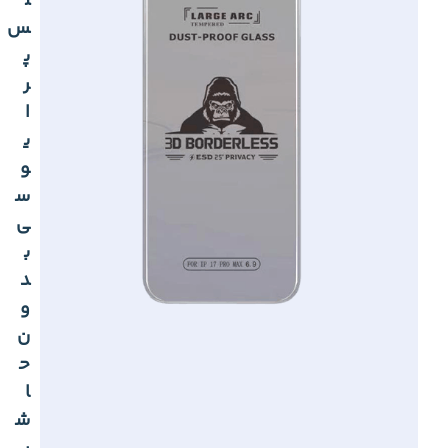
ل
س
پ
ر
ا
ی
و
س
ی
ب
د
و
ن
ح
ا
ش