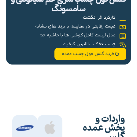
سامسونگ
کارکرد اثر انگشت
قیمت رقابتی در مقایسه با برند های مشابه
مدل لیست کامل گوشی ها با حاشیه خم
چسب 480 با بالاترین کیفیت
خرید گلس فول چسب عمده
واردات و
پخش عمده