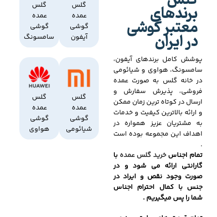
گلس
برندهای
گلس
گلس
عمده
عمده
معتبر گوشی
گوشی
گوشی
در ایران
آیفون
سامسونگ
پوشش کامل برندهای آیفون،
سامسونگ، هواوی و شیائومی
در خانه گلس به صورت عمده
فروشی، پذیرش سفارش و
گلس
گلس
ارسال در کوتاه ترین زمان ممکن
عمده
عمده
و ارائه بالاترین کیفیت و خدمات
گوشی
گوشی
به مشتریان عزیز همواره در
شیائومی
هواوی
اهداف این مجموعه بوده است
.
تمام اجناس
خرید گلس عمده
با
گارانتی ارائه می شود و در
صورت وجود نقص و ایراد در
جنس با کمال احترام اجناس
شما را پس میگیریم .