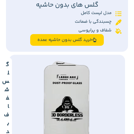
گلس های بدون حاشیه
مدل لیست کامل
چسبندگی با ضمانت
شفاف و پرایوسی
خرید گلس بدون حاشیه عمده
گ
ل
س
ش
ف
ا
ف
ب
د