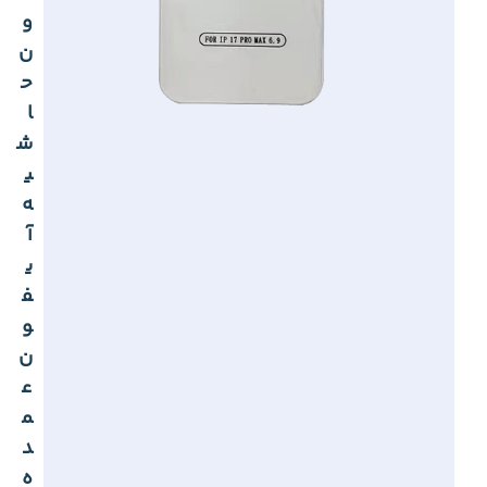
و
ن
ح
ا
ش
ی
ه
آ
ی
ف
و
ن
ع
م
د
ه