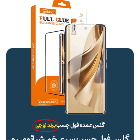
گلس عمده فول چسب
برند اوجی
گلس فول چسب سری خم شیائومی و