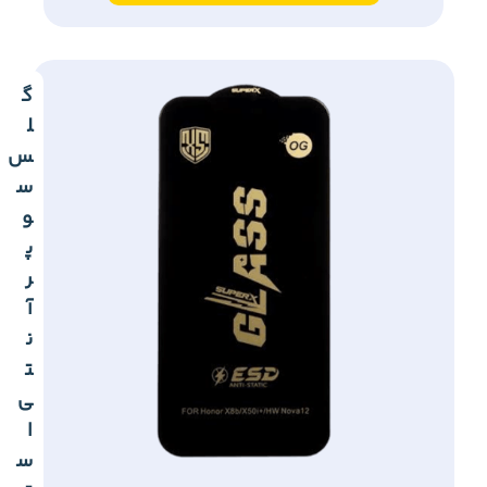
گ
ل
س
س
و
پ
ر
آ
ن
ت
ی
ا
س