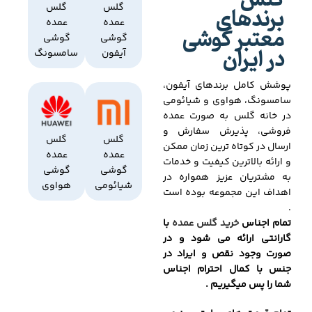
گلس
برندهای
گلس
گلس
عمده
عمده
معتبر گوشی
گوشی
گوشی
در ایران
آیفون
سامسونگ
پوشش کامل برندهای آیفون،
سامسونگ، هواوی و شیائومی
در خانه گلس به صورت عمده
فروشی، پذیرش سفارش و
گلس
گلس
ارسال در کوتاه ترین زمان ممکن
عمده
عمده
و ارائه بالاترین کیفیت و خدمات
گوشی
گوشی
به مشتریان عزیز همواره در
شیائومی
هواوی
اهداف این مجموعه بوده است
.
تمام اجناس
خرید گلس عمده
با
گارانتی ارائه می شود و در
صورت وجود نقص و ایراد در
جنس با کمال احترام اجناس
شما را پس میگیریم .