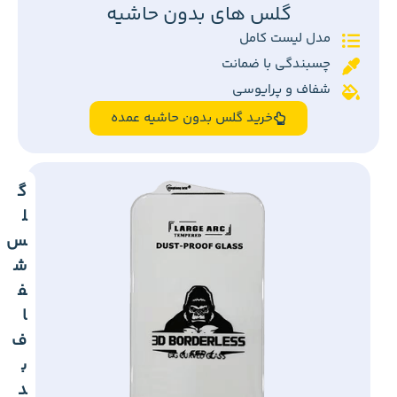
گلس های بدون حاشیه
مدل لیست کامل
چسبندگی با ضمانت
شفاف و پرایوسی
خرید گلس بدون حاشیه عمده
گ
ل
س
ش
ف
ا
ف
ب
د