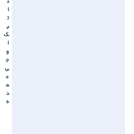
ت
ا
ت
ی
ک
ا
و
ج
ی
ع
م
د
ه