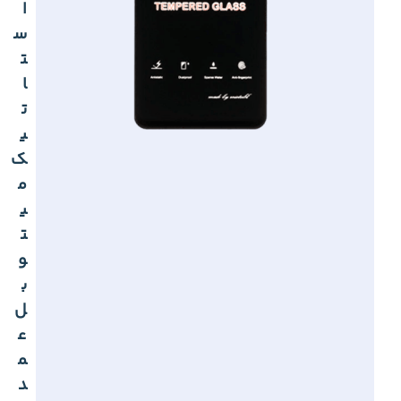
ا
س
ت
ا
ت
ی
ک
م
ی
ت
و
ب
ل
ع
م
د