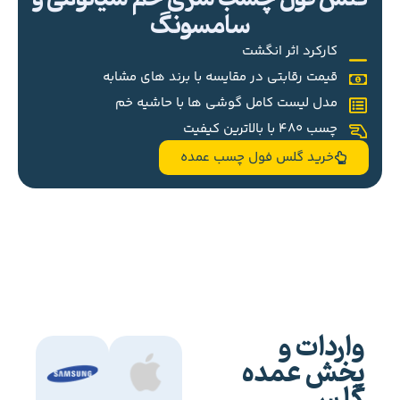
سامسونگ
کارکرد اثر انگشت
قیمت رقابتی در مقایسه با برند های مشابه
مدل لیست کامل گوشی ها با حاشیه خم
چسب 480 با بالاترین کیفیت
خرید گلس فول چسب عمده
واردات و
پخش عمده