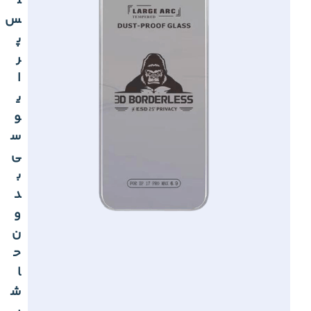
ل
س
پ
ر
ا
ی
و
س
ی
ب
د
و
ن
ح
ا
ش