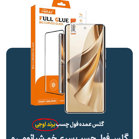
گلس عمده فول چسب
برند اوجی
گلس فول چسب سری خم شیائومی و