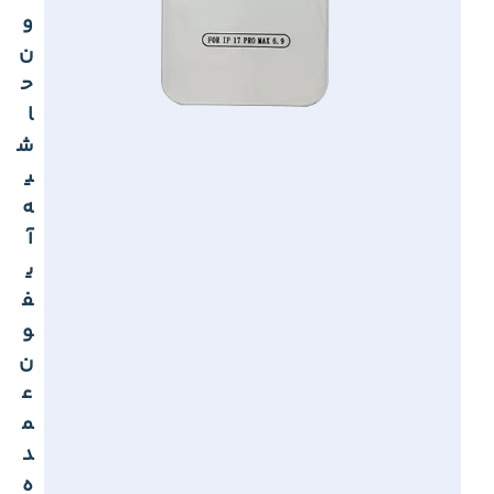
و
ن
ح
ا
ش
ی
ه
آ
ی
ف
و
ن
ع
م
د
ه