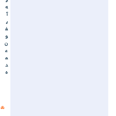
ی
ه
آ
ی
ف
و
ن
ع
م
د
ه