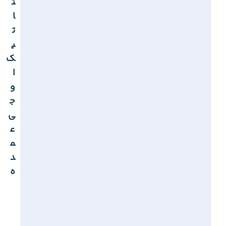
ت
ا
ت
ی
ک
ا
و
ج
ی
ع
م
د
ه