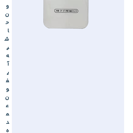
و
ن
ح
ا
ش
ی
ه
آ
ی
ف
و
ن
ع
م
د
ه