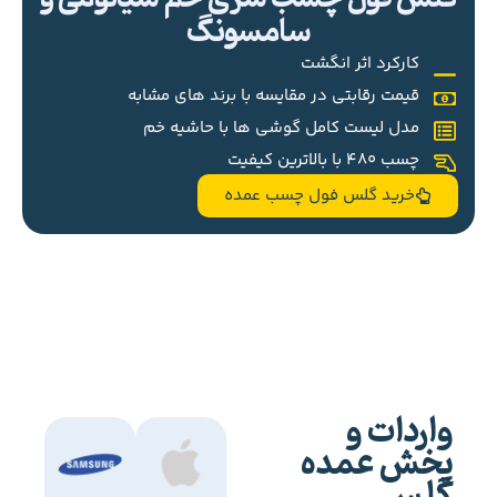
سامسونگ
کارکرد اثر انگشت
قیمت رقابتی در مقایسه با برند های مشابه
مدل لیست کامل گوشی ها با حاشیه خم
چسب 480 با بالاترین کیفیت
خرید گلس فول چسب عمده
واردات و
پخش عمده