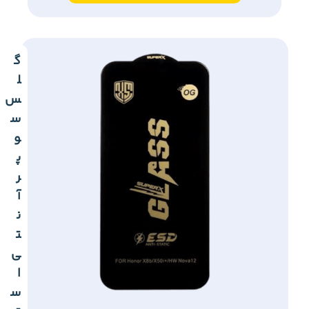
گ
ل
س
س
و
پ
ر
آ
ن
ت
ی
ا
س