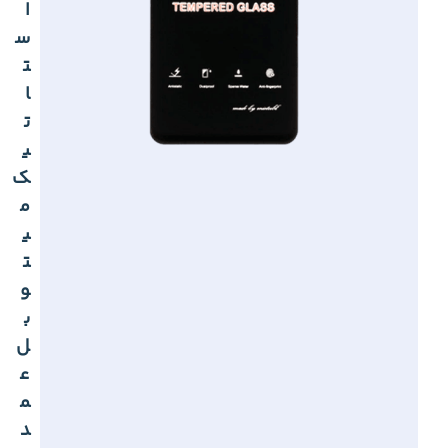
ا
س
ت
ا
ت
ی
ک
م
ی
ت
و
ب
ل
ع
م
د