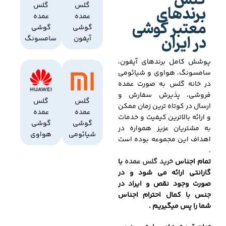
گلس
برندهای
گلس
گلس
عمده
عمده
معتبر گوشی
گوشی
گوشی
در ایران
آیفون
سامسونگ
پوشش کامل برندهای آیفون،
سامسونگ، هواوی و شیائومی
در خانه گلس به صورت عمده
فروشی، پذیرش سفارش و
گلس
گلس
ارسال در کوتاه ترین زمان ممکن
عمده
عمده
و ارائه بالاترین کیفیت و خدمات
گوشی
گوشی
به مشتریان عزیز همواره در
شیائومی
هواوی
اهداف این مجموعه بوده است
.
تمام اجناس
خرید گلس عمده
با
گارانتی ارائه می شود و در
صورت وجود نقص و ایراد در
جنس با کمال احترام اجناس
شما را پس میگیریم .