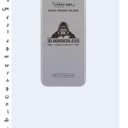
ل
س
پ
ر
ا
ی
و
س
ی
ب
د
و
ن
ح
ا
ش