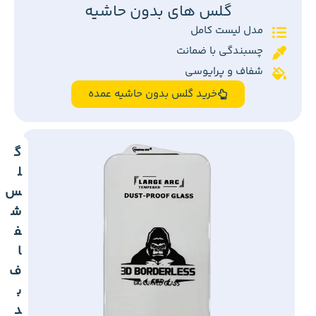
گلس های بدون حاشیه
مدل لیست کامل
چسبندگی با ضمانت
شفاف و پرایوسی
خرید گلس بدون حاشیه عمده
گ
ل
س
ش
ف
ا
ف
ب
د