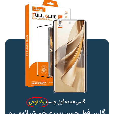
گلس عمده فول چسب
برند اوجی
گلس فول چسب سری خم شیائومی و