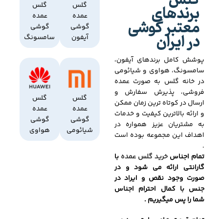
گلس
برندهای
گلس
گلس
عمده
عمده
معتبر گوشی
گوشی
گوشی
در ایران
آیفون
سامسونگ
پوشش کامل برندهای آیفون،
سامسونگ، هواوی و شیائومی
در خانه گلس به صورت عمده
فروشی، پذیرش سفارش و
گلس
گلس
ارسال در کوتاه ترین زمان ممکن
عمده
عمده
و ارائه بالاترین کیفیت و خدمات
گوشی
گوشی
به مشتریان عزیز همواره در
شیائومی
هواوی
اهداف این مجموعه بوده است
.
تمام اجناس
خرید گلس عمده
با
گارانتی ارائه می شود و در
صورت وجود نقص و ایراد در
جنس با کمال احترام اجناس
شما را پس میگیریم .