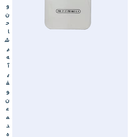
و
ن
ح
ا
ش
ی
ه
آ
ی
ف
و
ن
ع
م
د
ه