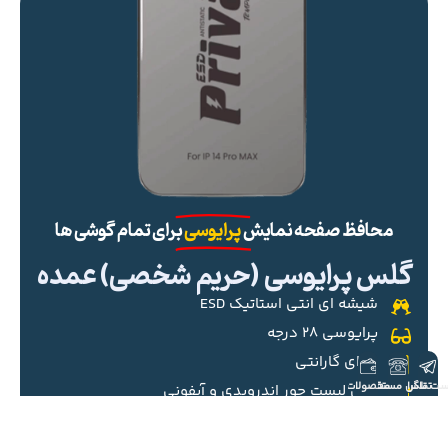
محافظ صفحه نمایش
پرایوسی
برای تمام گوشی ها
گلس پرایوسی (حریم شخصی) عمده
شیشه ای انتی استاتیک ESD
پرایوسی ۲۸ درجه
دارای گارانتی
ست تلگرام
تماس مستقیم
محصولات
مدل لیست جور اندرویدی و آیفونی
خرید گلس پرایوسی عمده