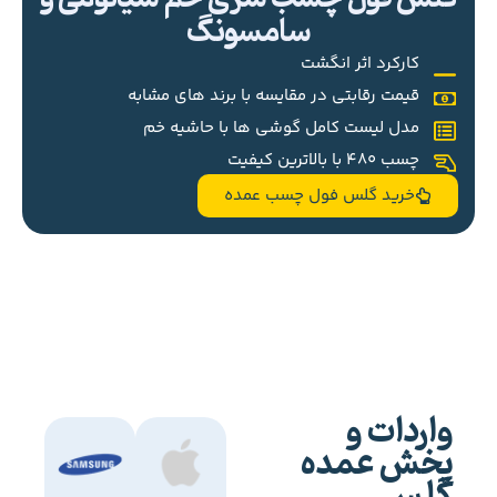
سامسونگ
کارکرد اثر انگشت
قیمت رقابتی در مقایسه با برند های مشابه
مدل لیست کامل گوشی ها با حاشیه خم
چسب 480 با بالاترین کیفیت
خرید گلس فول چسب عمده
واردات و
پخش عمده