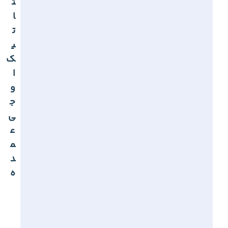
ت
ا
ت
ی
ک
ا
و
ج
ی
ع
م
د
ه