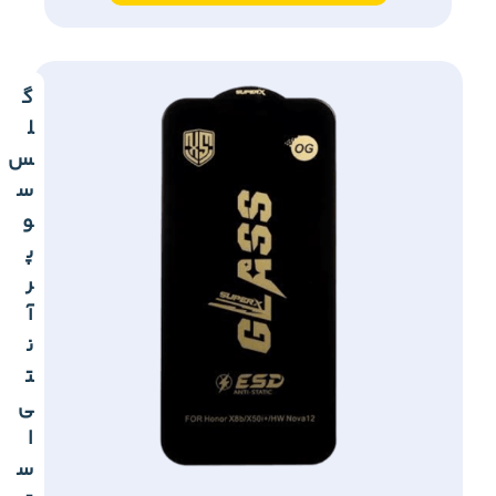
گ
ل
س
س
و
پ
ر
آ
ن
ت
ی
ا
س