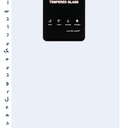
ا
س
ت
ا
ت
ی
ک
م
ی
ت
و
ب
ل
ع
م
د