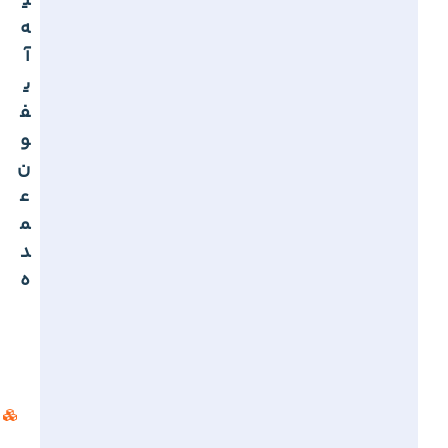
ی
ه
آ
ی
ف
و
ن
ع
م
د
ه