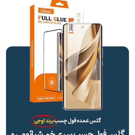
گلس عمده فول چسب
برند اوجی
گلس فول چسب سری خم شیائومی و