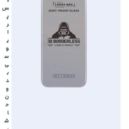
ل
س
پ
ر
ا
ی
و
س
ی
ب
د
و
ن
ح
ا
ش