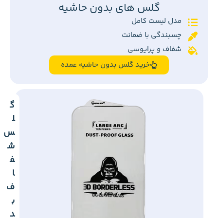
گلس های بدون حاشیه
مدل لیست کامل
چسبندگی با ضمانت
شفاف و پرایوسی
خرید گلس بدون حاشیه عمده
گ
ل
س
ش
ف
ا
ف
ب
د