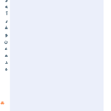
ی
ه
آ
ی
ف
و
ن
ع
م
د
ه