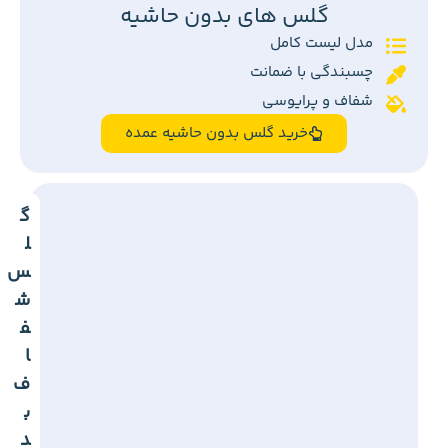
گلس های بدون حاشیه
مدل لیست کامل
چسبندگی با ضمانت
شفاف و پرایوسی
خرید گلس بدون حاشیه عمده
گ
ل
س
ش
ف
ا
ف
ب
د