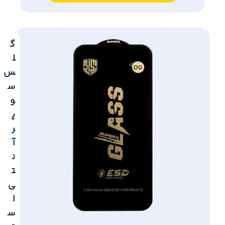
گ
ل
س
س
و
پ
ر
آ
ن
ت
ی
ا
س