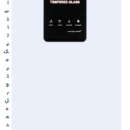
ا
س
ت
ا
ت
ی
ک
م
ی
ت
و
ب
ل
ع
م
د