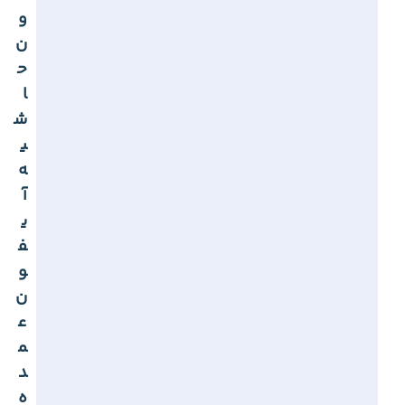
و
ن
ح
ا
ش
ی
ه
آ
ی
ف
و
ن
ع
م
د
ه