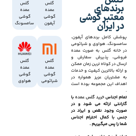
گلس
برندهای
گلس
گلس
عمده
عمده
معتبر گوشی
گوشی
گوشی
در ایران
آیفون
سامسونگ
پوشش کامل برندهای آیفون،
سامسونگ، هواوی و شیائومی
در خانه گلس به صورت عمده
فروشی، پذیرش سفارش و
گلس
گلس
ارسال در کوتاه ترین زمان ممکن
عمده
عمده
و ارائه بالاترین کیفیت و خدمات
گوشی
گوشی
به مشتریان عزیز همواره در
شیائومی
هواوی
اهداف این مجموعه بوده است
.
تمام اجناس
خرید گلس عمده
با
گارانتی ارائه می شود و در
صورت وجود نقص و ایراد در
جنس با کمال احترام اجناس
شما را پس میگیریم .