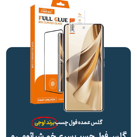
گلس عمده فول چسب
برند اوجی
گلس فول چسب سری خم شیائومی و