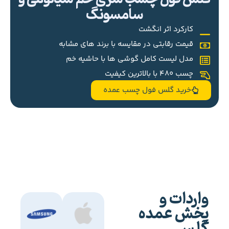
سامسونگ
کارکرد اثر انگشت
قیمت رقابتی در مقایسه با برند های مشابه
مدل لیست کامل گوشی ها با حاشیه خم
چسب 480 با بالاترین کیفیت
خرید گلس فول چسب عمده
واردات و
پخش عمده