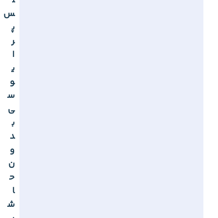
ل
س
پ
ر
ا
ی
و
س
ی
ب
د
و
ن
ح
ا
ش