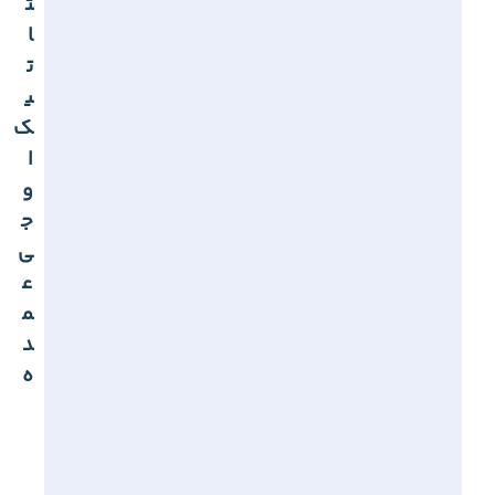
ت
ا
ت
ی
ک
ا
و
ج
ی
ع
م
د
ه