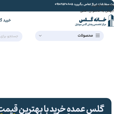
ت سفارشات تیراژ تماس بگیرید
09102520805
رفتن به ناوبری
جهش به محتوای اصلی
خرید گ
محصولات
گلس عمده خرید با بهترین قیمت