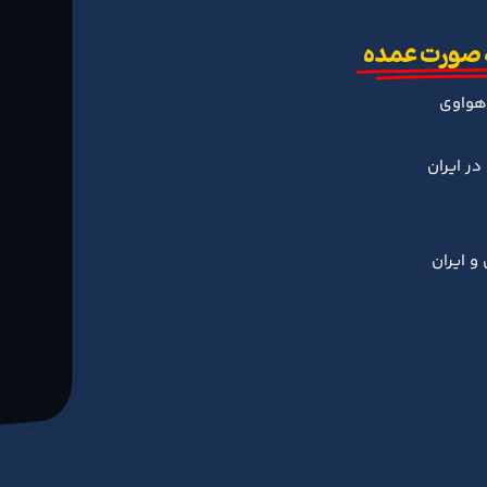
 صورت عمده
هواوی
ر ایران
و ایران