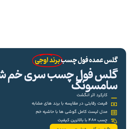
گلس عمده فول چسب
برند اوجی
گلس فول چسب سری خم شیا
سامسونگ
کارکرد اثر انگشت
قیمت رقابتی در مقایسه با برند های مشابه
مدل لیست کامل گوشی ها با حاشیه خم
چسب 480 با بالاترین کیفیت