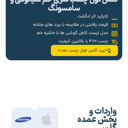
سامسونگ
کارکرد اثر انگشت
قیمت رقابتی در مقایسه با برند های مشابه
مدل لیست کامل گوشی ها با حاشیه خم
چسب 480 با بالاترین کیفیت
خرید گلس فول چسب عمده
واردات و
پخش عمده