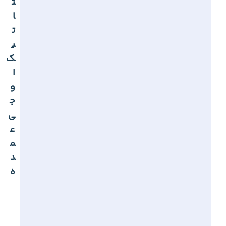
ت
ا
ت
ی
ک
ا
و
ج
ی
ع
م
د
ه