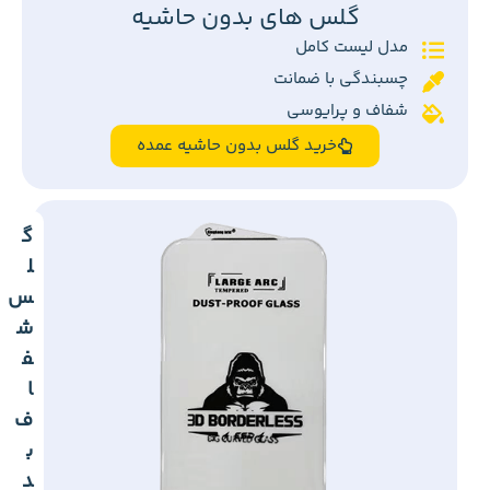
گلس های بدون حاشیه
مدل لیست کامل
چسبندگی با ضمانت
شفاف و پرایوسی
خرید گلس بدون حاشیه عمده
گ
ل
س
ش
ف
ا
ف
ب
د