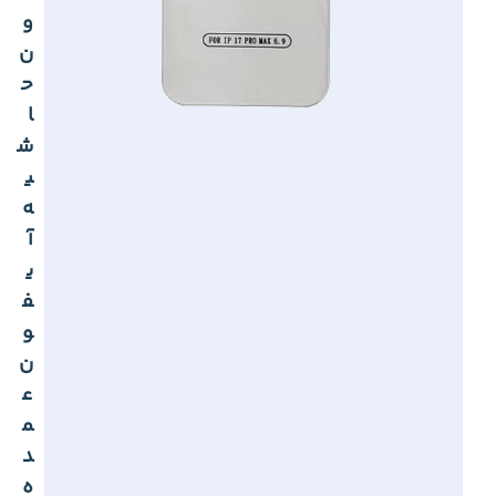
و
ن
ح
ا
ش
ی
ه
آ
ی
ف
و
ن
ع
م
د
ه