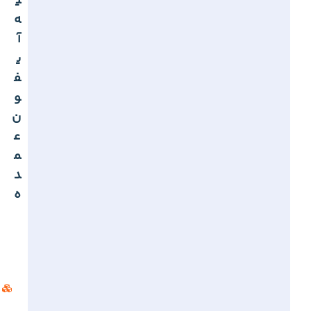
ی
ه
آ
ی
ف
و
ن
ع
م
د
ه