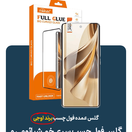
گلس عمده فول چسب
برند اوجی
گلس فول چسب سری خم شیائومی و