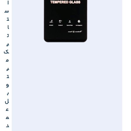
ا
س
ت
ا
ت
ی
ک
م
ی
ت
و
ب
ل
ع
م
د