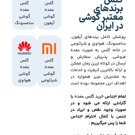
گلس
برندهای
گلس
گلس
عمده
عمده
معتبر گوشی
گوشی
گوشی
در ایران
آیفون
سامسونگ
پوشش کامل برندهای آیفون،
سامسونگ، هواوی و شیائومی
در خانه گلس به صورت عمده
فروشی، پذیرش سفارش و
گلس
گلس
ارسال در کوتاه ترین زمان ممکن
عمده
عمده
و ارائه بالاترین کیفیت و خدمات
گوشی
گوشی
به مشتریان عزیز همواره در
شیائومی
هواوی
اهداف این مجموعه بوده است
.
تمام اجناس
خرید گلس عمده
با
گارانتی ارائه می شود و در
صورت وجود نقص و ایراد در
جنس با کمال احترام اجناس
شما را پس میگیریم .