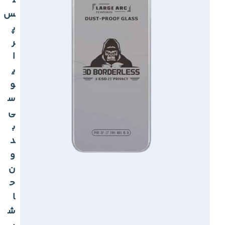
ل
س
پ
ر
ا
ی
و
س
ی
ب
د
و
ن
ح
ا
ش