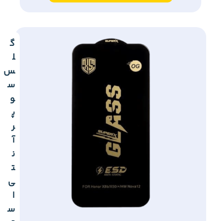
گ
ل
س
س
و
پ
ر
آ
ن
ت
ی
ا
س