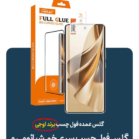
گلس عمده فول چسب
برند اوجی
گلس فول چسب سری خم شیائومی و