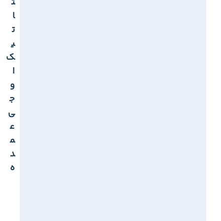
ت
ا
ت
ی
ک
ا
و
ج
ی
ع
م
د
ه