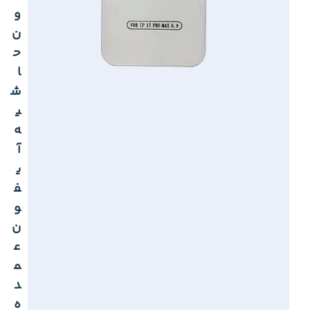
و
ن
ح
ا
ش
ی
ه
آ
ی
ف
و
ن
ع
م
د
ه