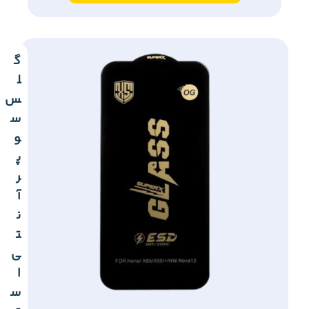
گ
ل
س
س
و
پ
ر
آ
ن
ت
ی
ا
س