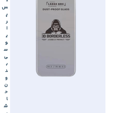
ل
س
پ
ر
ا
ی
و
س
ی
ب
د
و
ن
ح
ا
ش