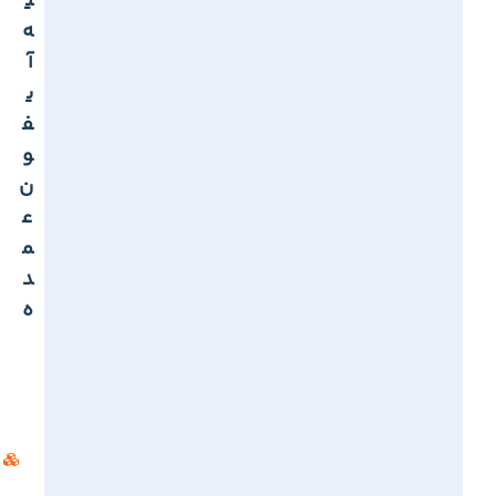
ی
ه
آ
ی
ف
و
ن
ع
م
د
ه