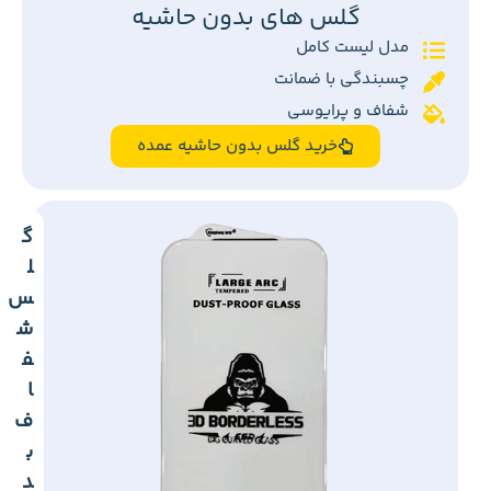
گلس های بدون حاشیه
مدل لیست کامل
چسبندگی با ضمانت
شفاف و پرایوسی
خرید گلس بدون حاشیه عمده
گ
ل
س
ش
ف
ا
ف
ب
د