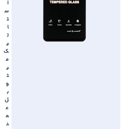
ا
س
ت
ا
ت
ی
ک
م
ی
ت
و
ب
ل
ع
م
د