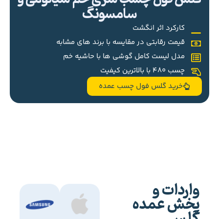
سامسونگ
کارکرد اثر انگشت
قیمت رقابتی در مقایسه با برند های مشابه
مدل لیست کامل گوشی ها با حاشیه خم
چسب 480 با بالاترین کیفیت
خرید گلس فول چسب عمده
واردات و
پخش عمده