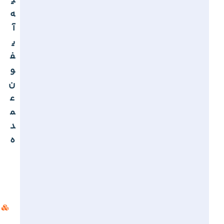
ی
ه
آ
ی
ف
و
ن
ع
م
د
ه