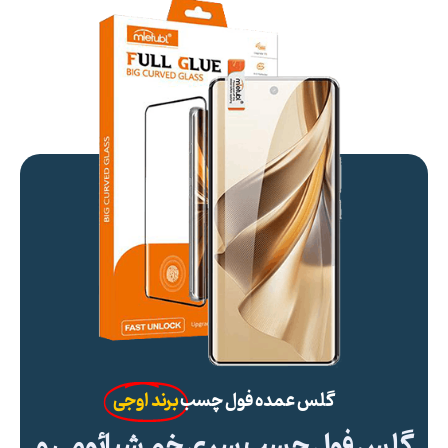
گلس عمده فول چسب
برند اوجی
گلس فول چسب سری خم شیائومی و