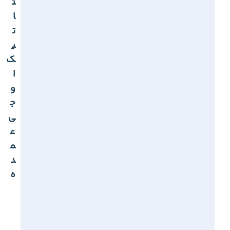
ت
ا
ت
ی
ک
ا
و
ج
ی
ع
م
د
ه