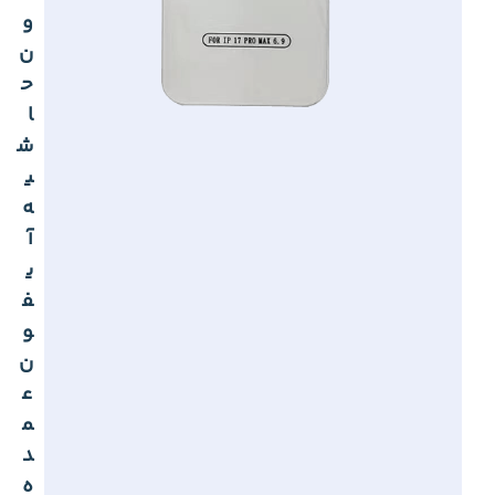
و
ن
ح
ا
ش
ی
ه
آ
ی
ف
و
ن
ع
م
د
ه