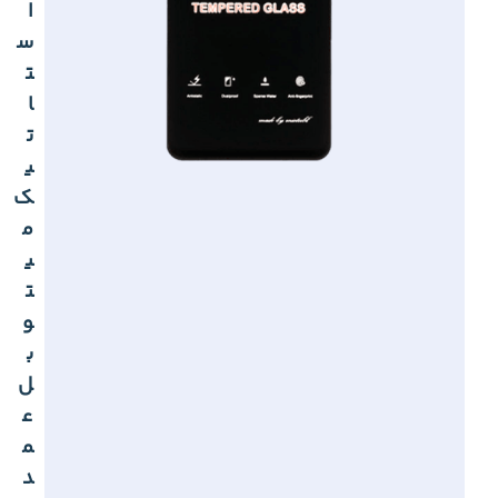
ا
س
ت
ا
ت
ی
ک
م
ی
ت
و
ب
ل
ع
م
د