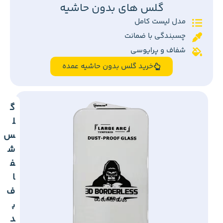
گلس های بدون حاشیه
مدل لیست کامل
چسبندگی با ضمانت
شفاف و پرایوسی
خرید گلس بدون حاشیه عمده
گ
ل
س
ش
ف
ا
ف
ب
د