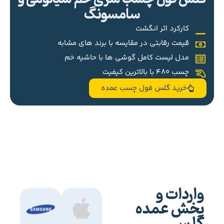
سامسونگ
کارکرد اثر انگشت
قیمت رقابتی در مقایسه با برند های مشابه
مدل لیست کامل گوشی ها با حاشیه خم
چسب 480 با بالاترین کیفیت
خرید گلس فول چسب عمده
واردات و
پخش عمده