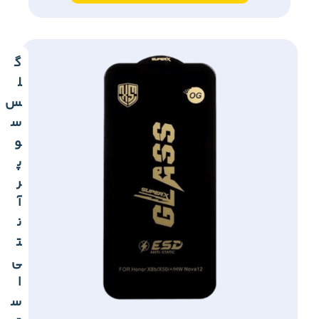
گ
ل
س
س
و
پ
ر
آ
ن
ت
ی
ا
س