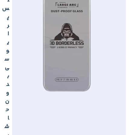
ل
س
پ
ر
ا
ی
و
س
ی
ب
د
و
ن
ح
ا
ش