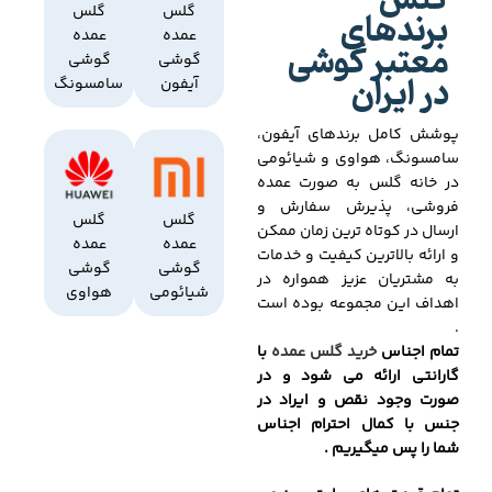
گلس
برندهای
گلس
گلس
عمده
عمده
معتبر گوشی
گوشی
گوشی
در ایران
آیفون
سامسونگ
پوشش کامل برندهای آیفون،
سامسونگ، هواوی و شیائومی
در خانه گلس به صورت عمده
فروشی، پذیرش سفارش و
گلس
گلس
ارسال در کوتاه ترین زمان ممکن
عمده
عمده
و ارائه بالاترین کیفیت و خدمات
گوشی
گوشی
به مشتریان عزیز همواره در
شیائومی
هواوی
اهداف این مجموعه بوده است
.
تمام اجناس
خرید گلس عمده
با
گارانتی ارائه می شود و در
صورت وجود نقص و ایراد در
جنس با کمال احترام اجناس
شما را پس میگیریم .