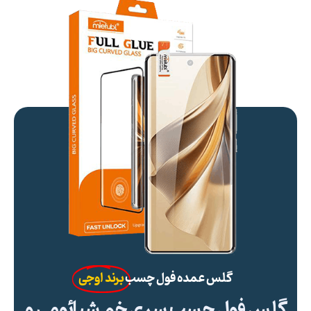
گلس عمده فول چسب
برند اوجی
گلس فول چسب سری خم شیائومی و