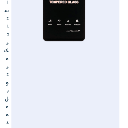
ا
س
ت
ا
ت
ی
ک
م
ی
ت
و
ب
ل
ع
م
د