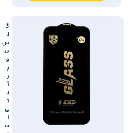
گ
ل
س
س
و
پ
ر
آ
ن
ت
ی
ا
س