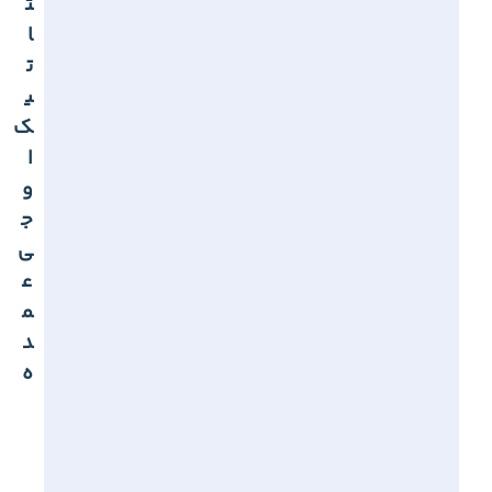
ت
ا
ت
ی
ک
ا
و
ج
ی
ع
م
د
ه