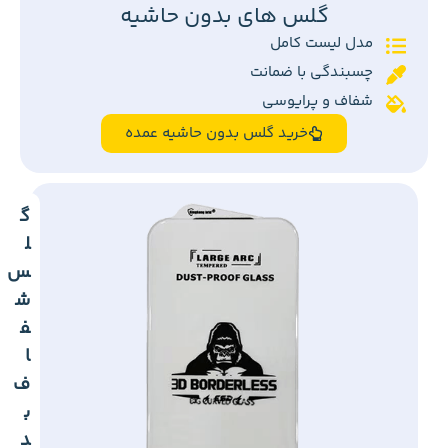
گلس های بدون حاشیه
مدل لیست کامل
چسبندگی با ضمانت
شفاف و پرایوسی
خرید گلس بدون حاشیه عمده
گ
ل
س
ش
ف
ا
ف
ب
د