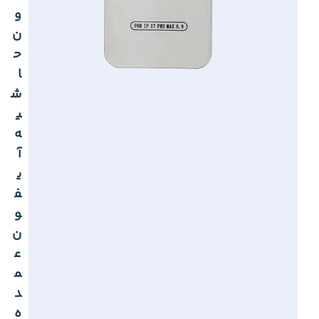
و
ن
ح
ا
ش
ی
ه
آ
ی
ف
و
ن
ع
م
د
ه