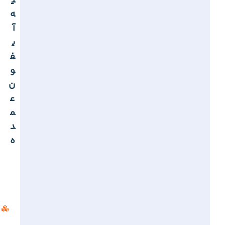
ی
ه
آ
ی
ف
و
ن
ع
م
د
ه