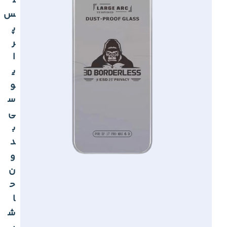
ل
س
پ
ر
ا
ی
و
س
ی
ب
د
و
ن
ح
ا
ش