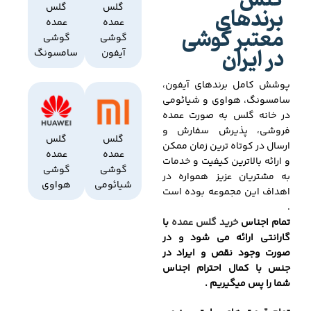
گلس
برندهای
گلس
گلس
عمده
عمده
معتبر گوشی
گوشی
گوشی
در ایران
آیفون
سامسونگ
پوشش کامل برندهای آیفون،
سامسونگ، هواوی و شیائومی
در خانه گلس به صورت عمده
فروشی، پذیرش سفارش و
گلس
گلس
ارسال در کوتاه ترین زمان ممکن
عمده
عمده
و ارائه بالاترین کیفیت و خدمات
گوشی
گوشی
به مشتریان عزیز همواره در
شیائومی
هواوی
اهداف این مجموعه بوده است
.
تمام اجناس
خرید گلس عمده
با
گارانتی ارائه می شود و در
صورت وجود نقص و ایراد در
جنس با کمال احترام اجناس
شما را پس میگیریم .