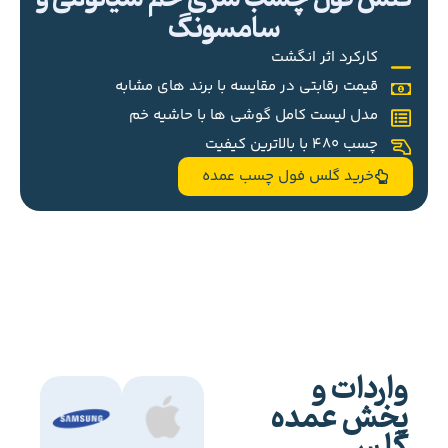
سامسونگ
کارکرد اثر انگشت
قیمت رقابتی در مقایسه با برند های مشابه
مدل لیست کامل گوشی ها با حاشیه خم
چسب 480 با بالاترین کیفیت
خرید گلس فول چسب عمده
واردات و
پخش عمده